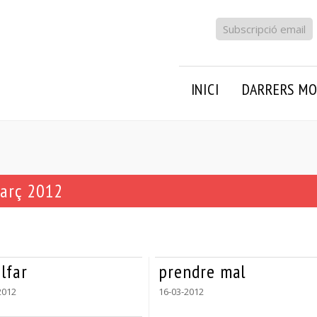
Subscripció email
INICI
DARRERS MO
març 2012
lfar
prendre mal
2012
16-03-2012