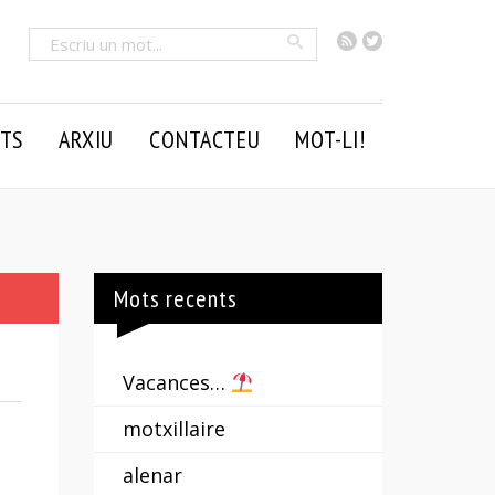
RSS
Twitter
Cercar
TS
ARXIU
CONTACTEU
MOT-LI!
Mots recents
Vacances…
motxillaire
alenar