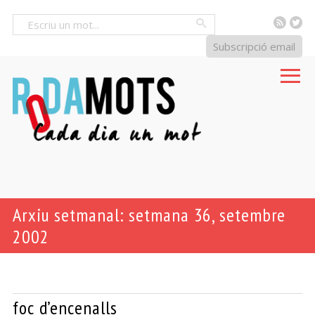
RSS
Tw
Cercar
Subscripció email
Arxiu setmanal: setmana 36, setembre
2002
foc d’encenalls