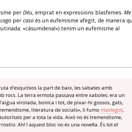
misme per
Déu
, emprat en expressions blasfemes.
Me
e
cago
per
caso
és un eufemisme afegit, de manera q
glutinada: «càsumdena!») tenim un eufemisme al
ruta d’esquitxos la part de baix, les sabates amb
 rocs. La terra ermota passava entre xaboles; era un
aigua virolada, bonica i tot, de pixar-hi gossos, gats,
tremendisme, literatura de socials», li fumo
mastegot
,
utoritats per a tota la vida. Això no és tremendisme,
rostro. Ah! I aquest bloc no és una novel·la. És tot el