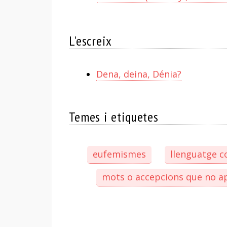
L'escreix
Dena, deina, Dénia?
Temes i etiquetes
eufemismes
llenguatge co
mots o accepcions que no ap