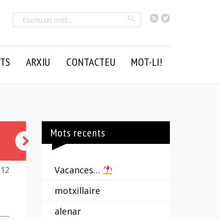
RSS
Twitter
Cercar
TS
ARXIU
CONTACTEU
MOT-LI!
Mots recents
os
pedrer!
Vacances…
312
motxillaire
alenar