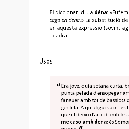
El diccionari diu a
déna
: «Eufe
cago en déna
.» La substitució d
en aquesta expressió (sovint a
quadrat.
Usos
Era jove, duia sotana curta, b
punta pelada d’ensopegar amb
fanguer amb tot de bassiots d’
genteta. A qui digui «això és 
que el deixo d’acord amb les a
me caso amb dena
; és Somor
que sé.