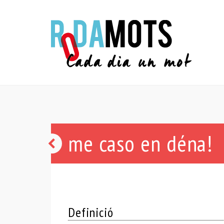
me caso en déna!
cordons!
Definició