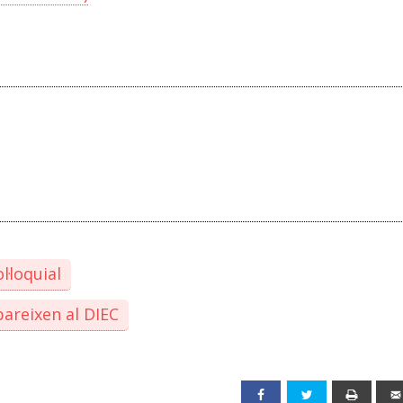
l·loquial
areixen al DIEC
Facebook
Twitter
Print