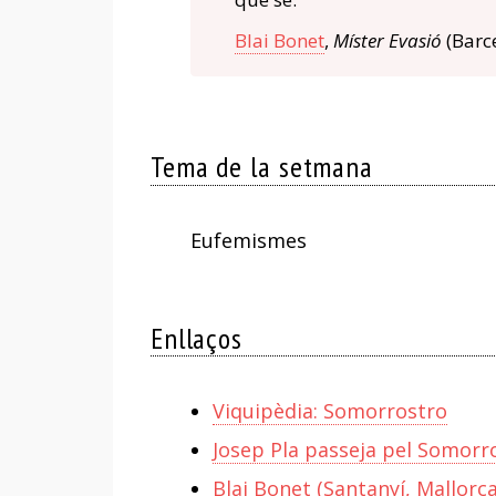
Blai Bonet
,
Míster Evasió
(Barce
Tema de la setmana
Eufemismes
Enllaços
Viquipèdia: Somorrostro
Josep Pla passeja pel Somorro
Blai Bonet (Santanyí, Mallorc