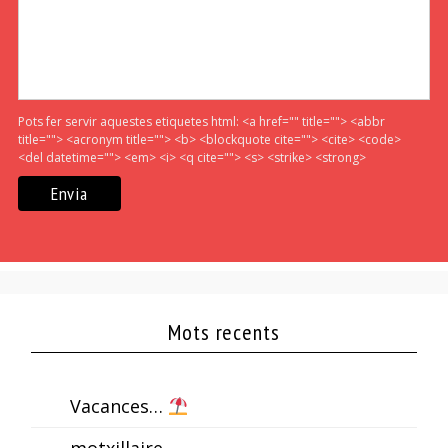
Pots fer servir aquestes etiquetes html:
<a href="" title=""> <abbr
title=""> <acronym title=""> <b> <blockquote cite=""> <cite> <code>
<del datetime=""> <em> <i> <q cite=""> <s> <strike> <strong>
Mots recents
Vacances…
motxillaire