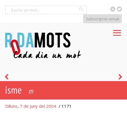
RSS
Tw
Cercar
Subscripció email
conxorxar-
j
isme
se
m
Dilluns, 7 de juny del 2004
/ 1171