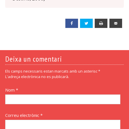
Facebook
Twitter
Print
Emai
Deixa un comentari
Els camps necessaris estan marcats amb un asterisc *
L'adreça electrònica no es publicarà.
Nom *
Correu electrònic *