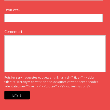
D'on ets?
Comentari
Pots fer servir aquestes etiquetes html:
<a href="" title=""> <abbr
title=""> <acronym title=""> <b> <blockquote cite=""> <cite> <code>
<del datetime=""> <em> <i> <q cite=""> <s> <strike> <strong>