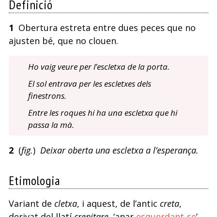
Definició
1
Obertura estreta entre dues peces que no
ajusten bé, que no clouen.
Ho vaig veure per l’escletxa de la porta.
El sol entrava per les escletxes dels
finestrons.
Entre les roques hi ha una escletxa que hi
passa la mà.
2
(
fig.
)
Deixar oberta una escletxa a l’esperança.
Etimologia
Variant de
cletxa
, i aquest, de l’antic
creta
,
derivat del llatí
crepitare
, ‘anar
esquerdant-se
’,