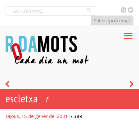
RSS
Tw
Cercar
Subscripció email
acaballes
p
escletxa
d
f
g
Dijous, 18 de gener del 2001
/ 389
a
g