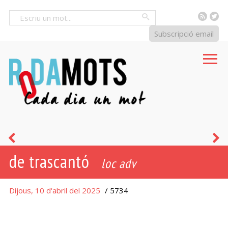
RSS
Tw
Cercar
Subscripció email
imponderable
s
de trascantó
loc adv
Dijous, 10 d'abril del 2025
/ 5734