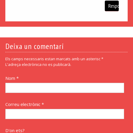
Respon
Deixa un comentari
Els camps necessaris estan marcats amb un asterisc *
L'adreça electrònica no es publicarà.
Nom *
Correu electrònic *
D'on ets?