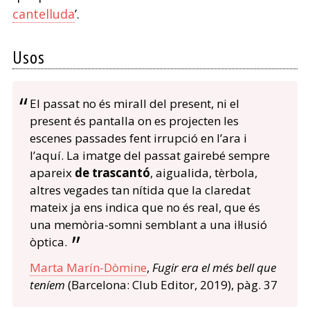
cantelluda
’.
Usos
El passat no és mirall del present, ni el
present és pantalla on es projecten les
escenes passades fent irrupció en l’ara i
l’aquí. La imatge del passat gairebé sempre
apareix
de trascantó
, aigualida, tèrbola,
altres vegades tan nítida que la claredat
mateix ja ens indica que no és real, que és
una memòria-somni semblant a una il·lusió
òptica.
Marta Marín-Dòmine
,
Fugir era el més bell que
teníem
(Barcelona: Club Editor, 2019), pàg. 37