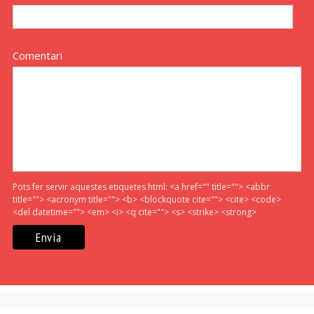
Comentari
Pots fer servir aquestes etiquetes html:
<a href="" title=""> <abbr
title=""> <acronym title=""> <b> <blockquote cite=""> <cite> <code>
<del datetime=""> <em> <i> <q cite=""> <s> <strike> <strong>