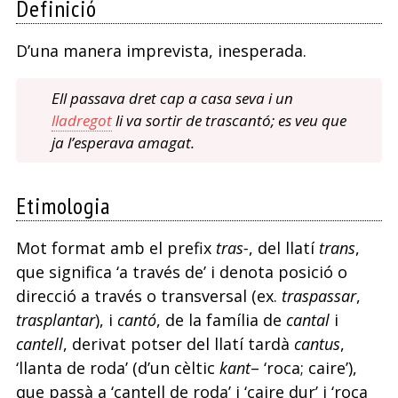
Definició
D’una manera imprevista, inesperada.
Ell passava dret cap a casa seva i un
lladregot
li va sortir de trascantó; es veu que
ja l’esperava amagat.
Etimologia
Mot format amb el prefix
tras-
, del llatí
trans
,
que significa ‘a través de’ i denota posició o
direcció a través o transversal (ex.
traspassar
,
trasplantar
), i
cantó
, de la família de
cantal
i
cantell
, derivat potser del llatí tardà
cantus
,
‘llanta de roda’ (d’un cèltic
kant
– ‘roca; caire’),
que passà a ‘cantell de roda’ i ‘caire dur’ i ‘roca