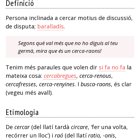
Definició
Persona inclinada a cercar motius de discussió,
de disputa;
baralladís
.
Segons què val més que no ho diguis al teu
germà, mira que és un cerca-raons!
Tenim més paraules que volen dir
si fa no fa
la
mateixa cosa:
cercabregues
,
cerca-renous
,
cercafresses
,
cerca-renyines
. I
busca-raons
, és clar
(vegeu més avall).
Etimologia
De
cercar
(del llatí tardà
circare
, ‘fer una volta,
recórrer un lloc’) i
raó
(del llatí
ratio, -onis
,