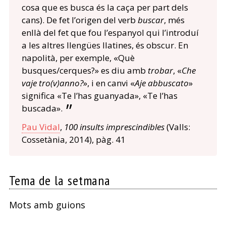
cosa que es busca és la caça per part dels
cans). De fet l’origen del verb
buscar
, més
enllà del fet que fou l’espanyol qui l’introduí
a les altres llengües llatines, és obscur. En
napolità, per exemple, «Què
busques/cerques?» es diu amb
trobar
, «
Che
vaje tro(v)anno?
», i en canvi «
Aje abbuscato
»
significa «Te l’has guanyada», «Te l’has
buscada».
Pau Vidal
,
100 insults imprescindibles
(Valls:
Cossetània, 2014), pàg. 41
Tema de la setmana
Mots amb guions