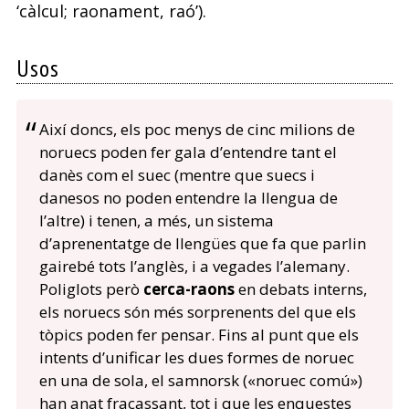
‘càlcul; raonament, raó’).
Usos
Així doncs, els poc menys de cinc milions de
noruecs poden fer gala d’entendre tant el
danès com el suec (mentre que suecs i
danesos no poden entendre la llengua de
l’altre) i tenen, a més, un sistema
d’aprenentatge de llengües que fa que parlin
gairebé tots l’anglès, i a vegades l’alemany.
Poliglots però
cerca-raons
en debats interns,
els noruecs són més sorprenents del que els
tòpics poden fer pensar. Fins al punt que els
intents d’unificar les dues formes de noruec
en una de sola, el samnorsk («noruec comú»)
han anat fracassant, tot i que les enquestes