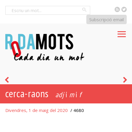
RSS
Tw
Cercar
Subscripció email
despús-
h
cerca-raons
anit
s
adj
i
m
i
f
l
Divendres, 1 de maig del 2020
/ 4680