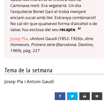
Caminava molt. Era vegetarià. Un dia
l’arquitecte Bonet Garí el trobà menjant
enciam sucat amb llet. Estranya combinació!
No cal dir que qualsevol forma d’alcohol o de
tabac fou exclosa del seu
recapte
.
Josep Pla
, «Antoni Gaudí (1852-1926)», dins
Homenots. Primera sèrie
(Barcelona: Destino,
1969), pàg. 227
Tema de la setmana
Josep Pla i Antoni Gaudí
Facebook
Twitter
Print
Emai