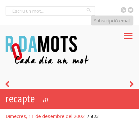
RSS
Tw
Cercar
Subscripció email
guerxada
é
recapte
d
m
b
Dimecres, 11 de desembre del 2002
/ 823
f