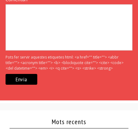
Pots fer servir aquestes etiquetes html:
<a href="" title=""> <abbr
title=""> <acronym title=""> <b> <blockquote cite=""> <cite> <code>
<del datetime=""> <em> <i> <q cite=""> <s> <strike> <strong>
Mots recents