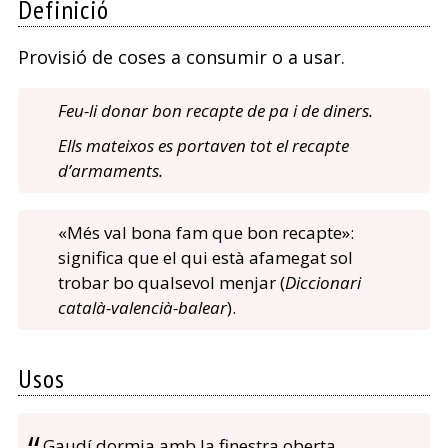
Definició
Provisió de coses a consumir o a usar.
Feu-li donar bon recapte de pa i de diners.
Ells mateixos es portaven tot el recapte
d’armaments.
«Més val bona fam que bon recapte»:
significa que el qui està afamegat sol
trobar bo qualsevol menjar (
Diccionari
català-valencià-balear
).
Usos
Gaudí dormia amb la finestra oberta.