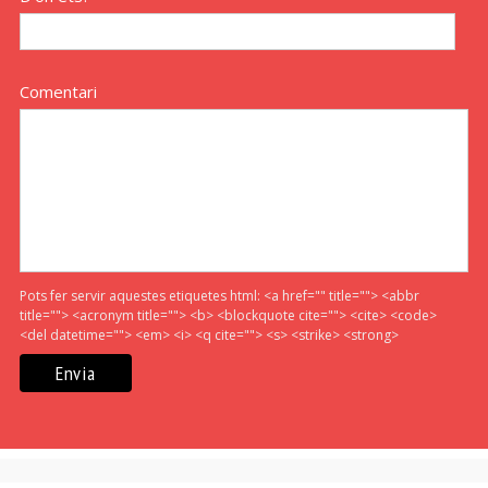
Comentari
Pots fer servir aquestes etiquetes html:
<a href="" title=""> <abbr
title=""> <acronym title=""> <b> <blockquote cite=""> <cite> <code>
<del datetime=""> <em> <i> <q cite=""> <s> <strike> <strong>