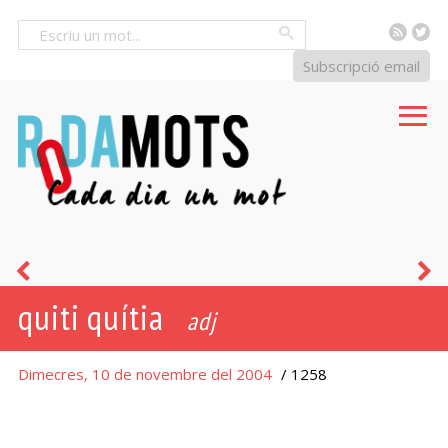
RSS
Tw
Cercar
Subscripció email
procaç
e
quiti quítia
-
adj
Dimecres, 10 de novembre del 2004
/ 1258