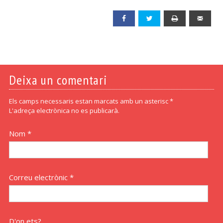
Facebook
Twitter
Print
Emai
Deixa un comentari
Els camps necessaris estan marcats amb un asterisc *
L'adreça electrònica no es publicarà.
Nom *
Correu electrònic *
D'on ets?