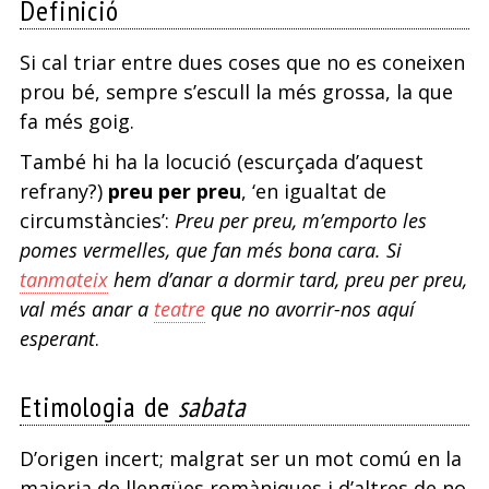
Definició
sàpiga
d
Si cal triar entre dues coses que no es coneixen
el
v
prou bé, sempre s’escull la més grossa, la que
que
d
fa més goig.
fa
a
També hi ha la locució (escurçada d’aquest
refrany?)
preu per preu
, ‘en igualtat de
la
l
circumstàncies’:
Preu per preu, m’emporto les
mà
p
pomes vermelles, que fan més bona cara. Si
tanmateix
hem d’anar a dormir tard, preu per preu,
dreta
val més anar a
teatre
que no avorrir-nos aquí
esperant
.
Etimologia de
sabata
D’origen incert; malgrat ser un mot comú en la
majoria de llengües romàniques i d’altres de no