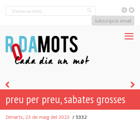
RSS
Tw
Cercar
Subscripció email
que
q
preu per preu, sabates grosses
la
d
mà
j
Dimarts, 23 de maig del 2023
/ 5332
esquerra
n
no
t