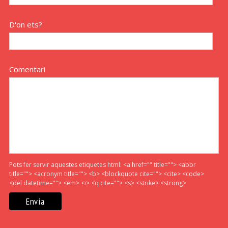
D'on ets?
Comentari
Pots fer servir aquestes etiquetes html:
<a href="" title=""> <abbr
title=""> <acronym title=""> <b> <blockquote cite=""> <cite> <code>
<del datetime=""> <em> <i> <q cite=""> <s> <strike> <strong>