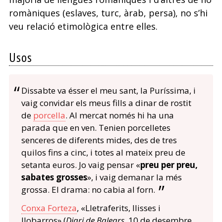
romàniques (eslaves, turc, àrab, persa), no s’hi
veu relació etimològica entre elles.
Usos
Dissabte va ésser el meu sant, la Puríssima, i
vaig convidar els meus fills a dinar de rostit
de
porcella
. Al mercat només hi ha una
parada que en ven. Tenien porcelletes
senceres de diferents mides, des de tres
quilos fins a cinc, i totes al mateix preu de
setanta euros. Jo vaig pensar «
preu per preu,
sabates grosses
», i vaig demanar la més
grossa. El drama: no cabia al forn.
Conxa Forteza
, «Lletraferits, llisses i
llobarros» (
Diari de Balears
, 10 de desembre