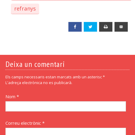
refranys
Facebook
Twitter
Print
Emai
Deixa un comentari
Els camps necessaris estan marcats amb un asterisc *
L'adreça electrònica no es publicarà.
Nom *
Correu electrònic *