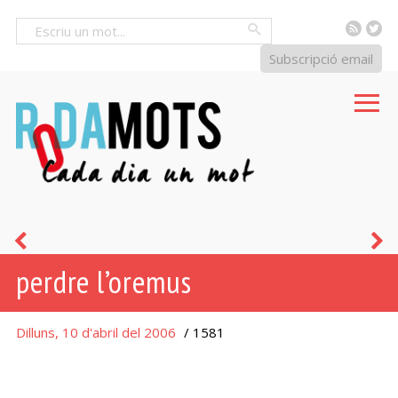
RSS
Tw
Cercar
Subscripció email
ad
a
perdre l’oremus
calendas
a
graecas
m
Dilluns, 10 d'abril del 2006
/ 1581
d