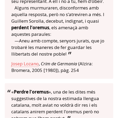
seu representant. A ell i no a tu, hem d’obeir.
Alguns murmuraren, disconformes amb
aquella resposta, però no s’atreviren a més. I
Guillem Sorolla, decebut, indignat, i quasi
perdent l’oremus
, els amenaçà amb
aquestes paraules:
—Aneu amb compte, senyors jurats, que jo
trobaré les maneres de fer guardar les
llibertats del nostre poble!
Josep Lozano
,
Crim de Germania
(Alzira:
Bromera, 2005 [1980]), pàg. 254
«
Perdre l’oremus
», una de les dites més
suggestives de la nostra estimada llengua
catalana, molt aviat no voldrà dir res i els
catalans anirem perdent l’oremus però no