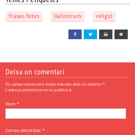
frases fetes
llatinòrum
religió
Facebook
Twitter
Print
Emai
Deixa un comentari
Els camps necessaris estan marcats amb un asterisc *
L'adreça electrònica no es publicarà.
Nom *
Correu electrònic *