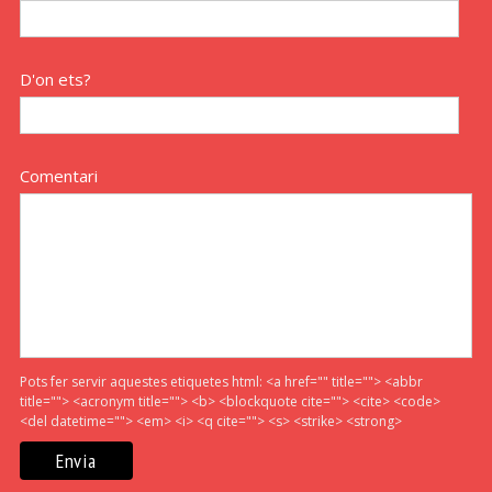
D'on ets?
Comentari
Pots fer servir aquestes etiquetes html:
<a href="" title=""> <abbr
title=""> <acronym title=""> <b> <blockquote cite=""> <cite> <code>
<del datetime=""> <em> <i> <q cite=""> <s> <strike> <strong>