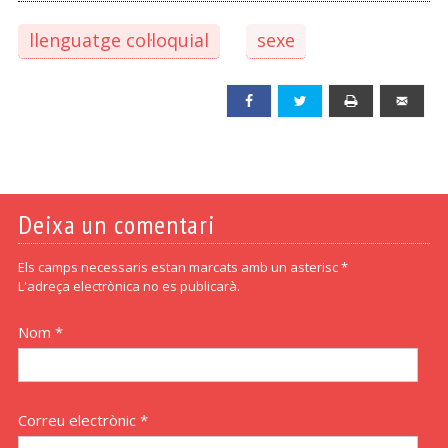
llenguatge col·loquial
sexe
Facebook
Twitter
Print
Emai
Deixa un comentari
Els camps necessaris estan marcats amb un asterisc *
L'adreça electrònica no es publicarà.
Nom *
Correu electrònic *