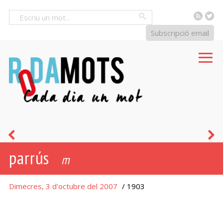
RSS
Tw
Cercar
Subscripció email
mitjó
e
parrús
m
Dimecres, 3 d'octubre del 2007
/ 1903