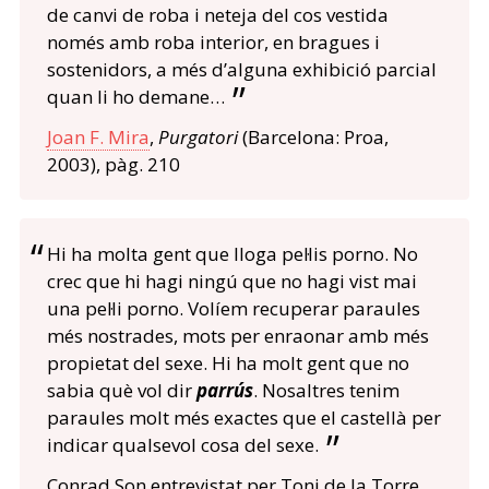
de canvi de roba i neteja del cos vestida
només amb roba interior, en bragues i
sostenidors, a més d’alguna exhibició parcial
quan li ho demane…
Joan F. Mira
,
Purgatori
(Barcelona: Proa,
2003), pàg. 210
Hi ha molta gent que lloga pel·lis porno. No
crec que hi hagi ningú que no hagi vist mai
una pel·li porno. Volíem recuperar paraules
més nostrades, mots per enraonar amb més
propietat del sexe. Hi ha molt gent que no
sabia què vol dir
parrús
. Nosaltres tenim
paraules molt més exactes que el castellà per
indicar qualsevol cosa del sexe.
Conrad Son entrevistat per Toni de la Torre,