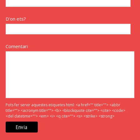
D'on ets?
Comentari
Pots fer servir aquestes etiquetes html:
<a href="" title=""> <abbr
title=""> <acronym title=""> <b> <blockquote cite=""> <cite> <code>
<del datetime=""> <em> <i> <q cite=""> <s> <strike> <strong>