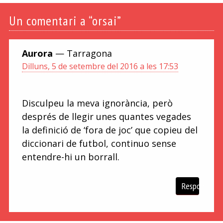
Un
comentari a “orsai”
Aurora
— Tarragona
Dilluns, 5 de setembre del 2016 a les 17:53
Disculpeu la meva ignorància, però
després de llegir unes quantes vegades
la definició de ‘fora de joc’ que copieu del
diccionari de futbol, continuo sense
entendre-hi un borrall.
Respon