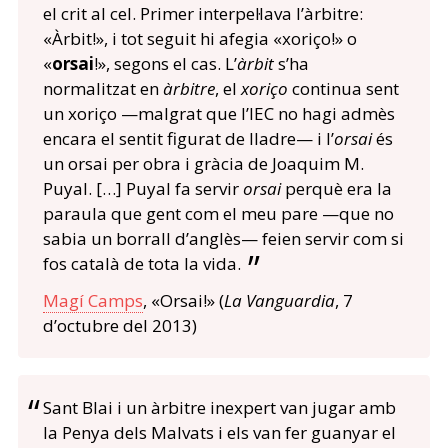
el crit al cel. Primer interpel·lava l’àrbitre:
«Àrbit!», i tot seguit hi afegia «xoriço!» o
«
orsai
!», segons el cas. L’
àrbit
s’ha
normalitzat en
àrbitre
, el
xoriço
continua sent
un xoriço —malgrat que l’IEC no hagi admès
encara el sentit figurat de lladre— i l’
orsai
és
un orsai per obra i gràcia de Joaquim M.
Puyal. […] Puyal fa servir
orsai
perquè era la
paraula que gent com el meu pare —que no
sabia un borrall d’anglès— feien servir com si
fos català de tota la vida.
Magí Camps
, «Orsai!» (
La Vanguardia
, 7
d’octubre del 2013)
Sant Blai i un àrbitre inexpert van jugar amb
la Penya dels Malvats i els van fer guanyar el