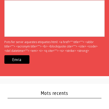
Pots fer servir aquestes etiquetes html:
<a href="" title=""> <abbr
title=""> <acronym title=""> <b> <blockquote cite=""> <cite> <code>
<del datetime=""> <em> <i> <q cite=""> <s> <strike> <strong>
Mots recents