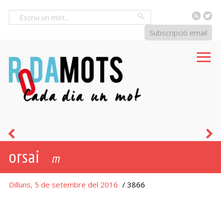
RSS
Tw
Cercar
Subscripció email
mareny
p
orsai
m
Dilluns, 5 de setembre del 2016
/ 3866