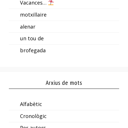
Vacances…
motxillaire
alenar
un tou de
brofegada
Arxius de mots
Alfabètic
Cronològic
Per autors