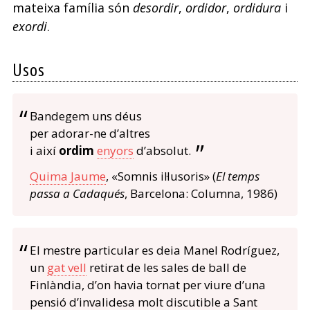
mateixa família són
desordir
,
ordidor
,
ordidura
i
exordi
.
Usos
Bandegem uns déus
per adorar-ne d’altres
i així
ordim
enyors
d’absolut.
Quima Jaume
, «Somnis il·lusoris» (
El temps
passa a Cadaqués
, Barcelona: Columna, 1986)
El mestre particular es deia Manel Rodríguez,
un
gat vell
retirat de les sales de ball de
Finlàndia, d’on havia tornat per viure d’una
pensió d’invalidesa molt discutible a Sant