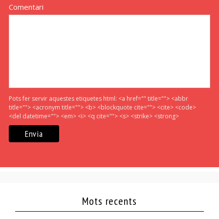
Comentari
Pots fer servir aquestes etiquetes html:
<a href="" title=""> <abbr
title=""> <acronym title=""> <b> <blockquote cite=""> <cite> <code>
<del datetime=""> <em> <i> <q cite=""> <s> <strike> <strong>
Mots recents