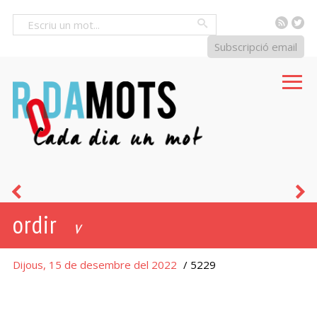
RSS
Tw
Cercar
Subscripció email
esbrinar
p
ordir
v
Dijous, 15 de desembre del 2022
/ 5229