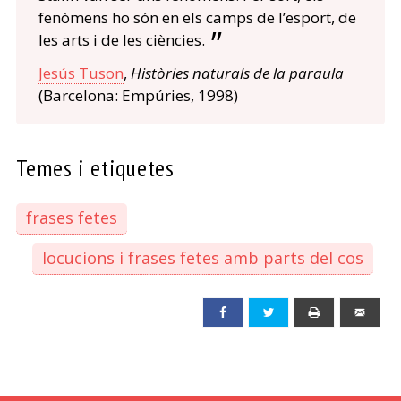
fenòmens ho són en els camps de l’esport, de
les arts i de les ciències.
Jesús Tuson
,
Històries naturals de la paraula
(Barcelona: Empúries, 1998)
Temes i etiquetes
frases fetes
locucions i frases fetes amb parts del cos
Facebook
Twitter
Print
Emai