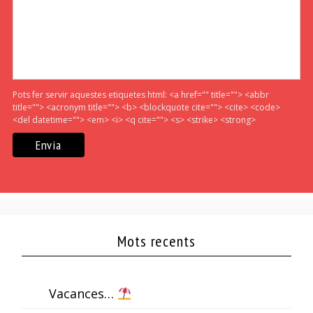
Pots fer servir aquestes etiquetes html:
<a href="" title=""> <abbr
title=""> <acronym title=""> <b> <blockquote cite=""> <cite> <code>
<del datetime=""> <em> <i> <q cite=""> <s> <strike> <strong>
Mots recents
Vacances…