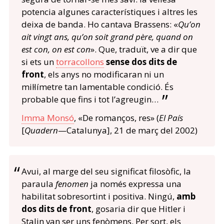
potencia algunes característiques i altres les
deixa de banda. Ho cantava Brassens: «
Qu’on
ait vingt ans, qu’on soit grand père, quand on
est con, on est con
». Que, traduït, ve a dir que
si ets un
torracollons
sense dos dits de
front
, els anys no modificaran ni un
mil·límetre tan lamentable condició. És
probable que fins i tot l’agreugin…
Imma Monsó
, «De romanços, res» (
El País
[
Quadern
—Catalunya], 21 de març del 2002)
Avui, al marge del seu significat filosòfic, la
paraula
fenomen
ja només expressa una
habilitat sobresortint i positiva. Ningú,
amb
dos dits de front
, gosaria dir que Hitler i
Stalin van ser uns fenòmens. Per sort, els