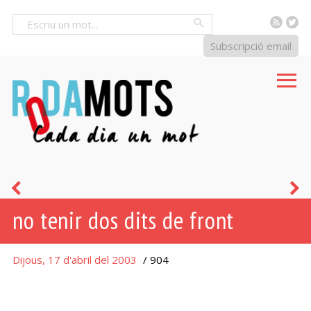
RSS
Tw
Cercar
Subscripció email
farragós
g
no tenir dos dits de front
-
osa
Dijous, 17 d'abril del 2003
/ 904