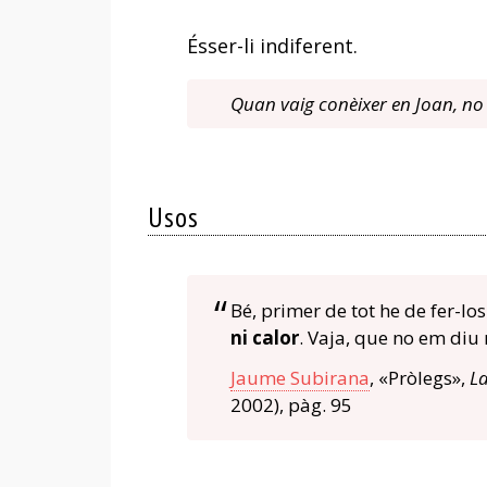
Ésser-li indiferent.
Quan vaig conèixer en Joan, no e
Usos
Bé, primer de tot he de fer-los
ni calor
. Vaja, que no em diu 
Jaume Subirana
, «Pròlegs»,
L
2002), pàg. 95