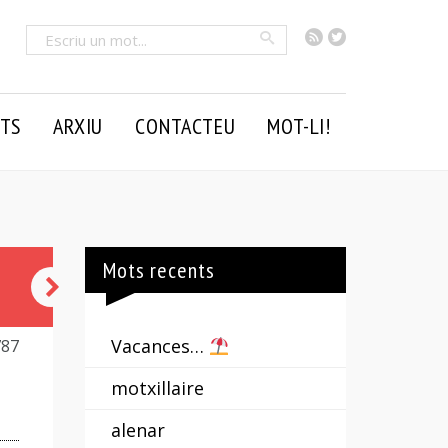
RSS
Twitter
Cercar
TS
ARXIU
CONTACTEU
MOT-LI!
Mots recents
preclar
-
Vacances…
787
a
motxillaire
alenar