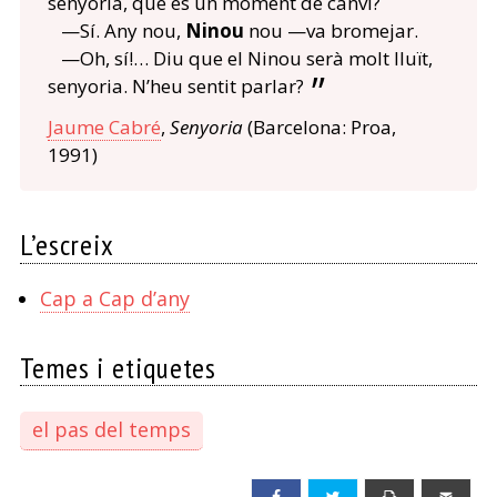
senyoria, que és un moment de canvi?
—Sí. Any nou,
Ninou
nou —va bromejar.
—Oh, sí!… Diu que el Ninou serà molt lluït,
senyoria. N’heu sentit parlar?
Jaume Cabré
,
Senyoria
(Barcelona: Proa,
1991)
L’escreix
Cap a Cap d’any
Temes i etiquetes
el pas del temps
Facebook
Twitter
Print
Emai