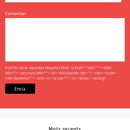
Comentari
Pots fer servir aquestes etiquetes html:
<a href="" title=""> <abbr
title=""> <acronym title=""> <b> <blockquote cite=""> <cite> <code>
<del datetime=""> <em> <i> <q cite=""> <s> <strike> <strong>
Mots recents