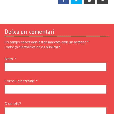
Deixa un comentari
Els camps necessaris estan marcats amb un asterisc *
L'adreça electrònica no es publicarà.
Nom *
Correu electrònic *
D'on ets?