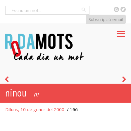
RSS
Tw
Cercar
Subscripció email
tancar
s
ninou
amb
m
pany
Dilluns, 10 de gener del 2000
/ 166
i
clau