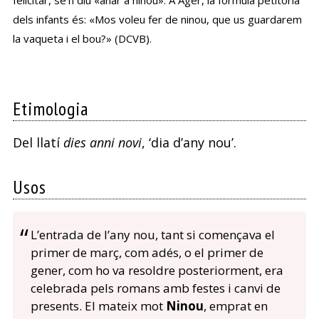
felicitar, se’n diu «anar a ninou». A Àger, la fórmula petitòria
dels infants és: «Mos voleu fer de ninou, que us guardarem
la vaqueta i el bou?» (DCVB).
Etimologia
Del llatí
dies anni novi
, ‘dia d’any nou’.
Usos
L’entrada de l’any nou, tant si començava el
primer de març, com adés, o el primer de
gener, com ho va resoldre posteriorment, era
celebrada pels romans amb festes i canvi de
presents. El mateix mot
Ninou
, emprat en