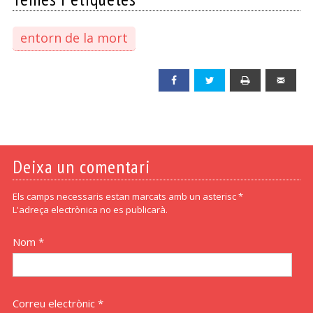
entorn de la mort
Facebook
Twitter
Print
Emai
Deixa un comentari
Els camps necessaris estan marcats amb un asterisc *
L'adreça electrònica no es publicarà.
Nom *
Correu electrònic *