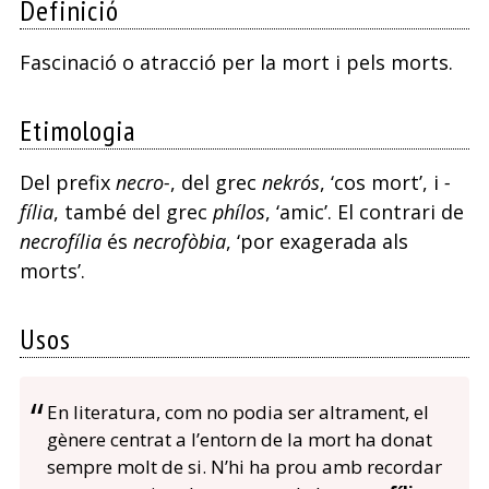
Definició
q
Fascinació o atracció per la mort i pels morts.
e
v
Etimologia
Del prefix
necro-
, del grec
nekrós
, ‘cos mort’, i
-
fília
, també del grec
phílos
, ‘amic’. El contrari de
necrofília
és
necrofòbia
, ‘por exagerada als
morts’.
Usos
En literatura, com no podia ser altrament, el
gènere centrat a l’entorn de la mort ha donat
sempre molt de si. N’hi ha prou amb recordar