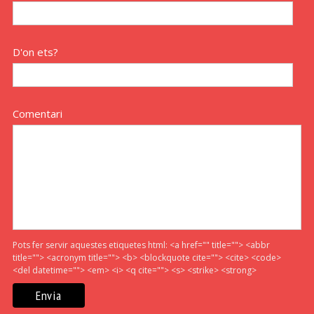
D'on ets?
Comentari
Pots fer servir aquestes etiquetes html:
<a href="" title=""> <abbr
title=""> <acronym title=""> <b> <blockquote cite=""> <cite> <code>
<del datetime=""> <em> <i> <q cite=""> <s> <strike> <strong>