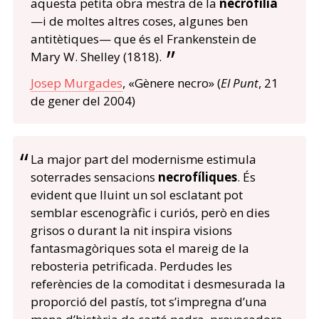
aquesta petita obra mestra de la
necrofília
—i de moltes altres coses, algunes ben
antitètiques— que és el Frankenstein de
Mary W. Shelley (1818).
Josep Murgades
, «Gènere necro» (
El Punt
, 21
de gener del 2004)
La major part del modernisme estimula
soterrades sensacions
necrofíliques
. És
evident que lluint un sol esclatant pot
semblar escenogràfic i curiós, però en dies
grisos o durant la nit inspira visions
fantasmagòriques sota el mareig de la
rebosteria petrificada. Perdudes les
referències de la comoditat i desmesurada la
proporció del pastís, tot s’impregna d’una