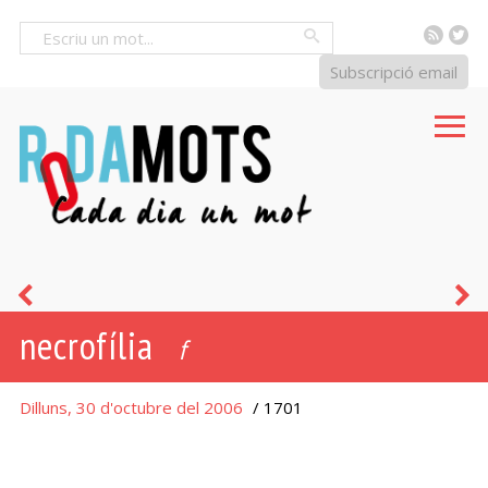
RSS
Tw
Cercar
Subscripció email
brandar
r
necrofília
d
f
m
Dilluns, 30 d'octubre del 2006
/ 1701
i
d