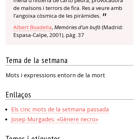
mena d’histèria de cartó pedra, provocadora
de malsons i terrors de fira. Res a veure amb
l’angoixa còsmica de les piràmides.
Albert Boadella
,
Memòries d’un bufó
(Madrid:
Espasa-Calpe, 2001), pàg. 37
Tema de la setmana
Mots i expressions entorn de la mort
Enllaços
Els cinc mots de la setmana passada
Josep Murgades: «Gènere necro»
Temes i etiquetes