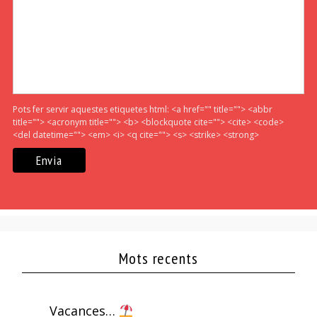
Pots fer servir aquestes etiquetes html:
<a href="" title=""> <abbr
title=""> <acronym title=""> <b> <blockquote cite=""> <cite> <code>
<del datetime=""> <em> <i> <q cite=""> <s> <strike> <strong>
Mots recents
Vacances…