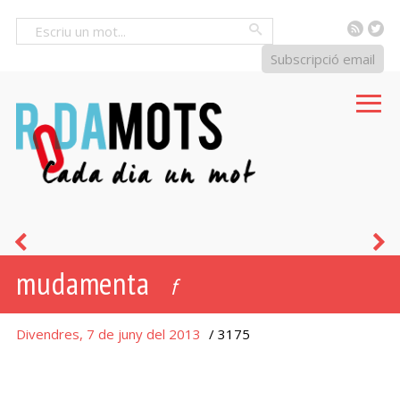
RSS
Tw
Cercar
Subscripció email
pencamenta
p
mudamenta
l'
f
Divendres, 7 de juny del 2013
/ 3175