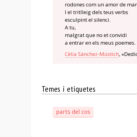
rodones com un amor de mar
I el tritlleig dels teus verbs
esculpint el silenci.
A tu,
malgrat que no et convidi
a entrar en els meus poemes.
Cèlia Sánchez-Mústich
, «Dedi
Temes i etiquetes
parts del cos