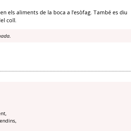
sen els aliments de la boca a l’esòfag. També es diu
l coll.
amada.
nt,
endins,