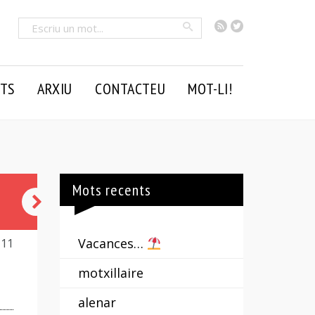
RSS
Twitter
Cercar
TS
ARXIU
CONTACTEU
MOT-LI!
Mots recents
budell
Vacances…
111
motxillaire
alenar