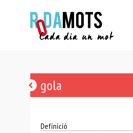
gola
astorament
Definició