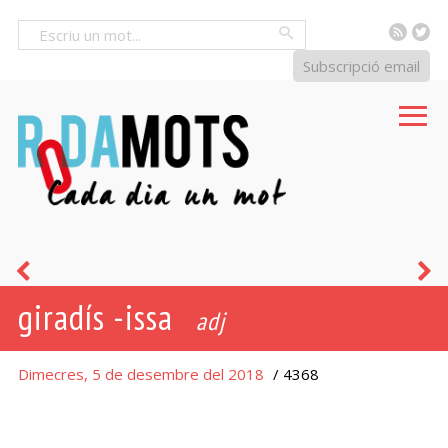
RSS
Tw
Cercar
Subscripció email
no
g
giradís -issa
girar
fu
adj
rodó
Dimecres, 5 de desembre del 2018
/ 4368