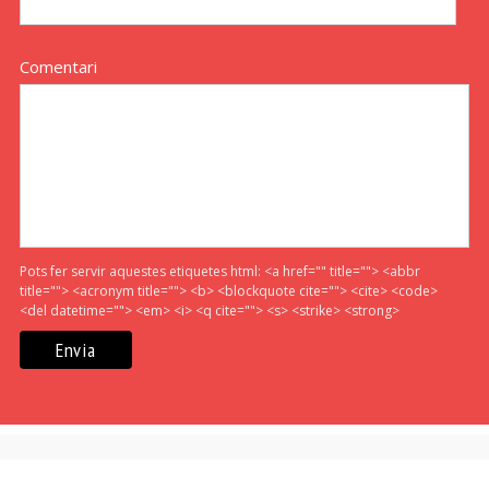
Comentari
Pots fer servir aquestes etiquetes html:
<a href="" title=""> <abbr
title=""> <acronym title=""> <b> <blockquote cite=""> <cite> <code>
<del datetime=""> <em> <i> <q cite=""> <s> <strike> <strong>