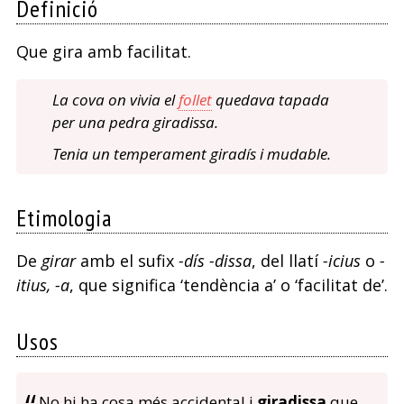
Definició
Que gira amb facilitat.
La cova on vivia el
follet
quedava tapada
per una pedra giradissa.
Tenia un temperament giradís i mudable.
Etimologia
De
girar
amb el sufix
-dís -dissa
, del llatí
-icius
o
-
itius, -a
, que significa ‘tendència a’ o ‘facilitat de’.
Usos
No hi ha cosa més accidental i
giradissa
que