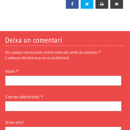
Facebook
Twitter
Print
Emai
Deixa un comentari
Els camps necessaris estan marcats amb un asterisc *
L'adreça electrònica no es publicarà.
Nom *
Correu electrònic *
D'on ets?