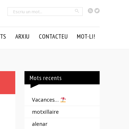
RSS
Twitter
Cercar
TS
ARXIU
CONTACTEU
MOT-LI!
Mots recents
Vacances…
motxillaire
alenar