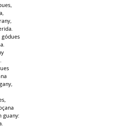
pues,
a,
rany,
erida.
s gódues
a.
ny
.
rues
ana
gany,
:
es,
pçana
n guany:
a.