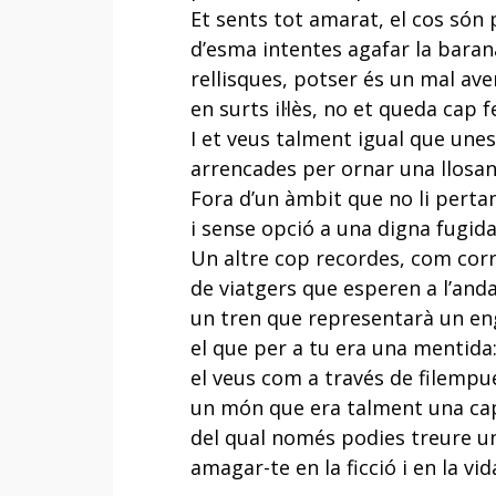
Et sents tot amarat, el cos són 
d’esma intentes agafar la baran
rellisques, potser és un mal ave
en surts il·lès, no et queda cap f
I et veus talment igual que une
arrencades per ornar una llosan
Fora d’un àmbit que no li perta
i sense opció a una digna fugida
Un altre cop recordes, com cor
de viatgers que esperen a l’and
un tren que representarà un en
el que per a tu era una mentida
el veus com a través de filempu
un món que era talment una ca
del qual només podies treure u
amagar-te en la ficció i en la vid