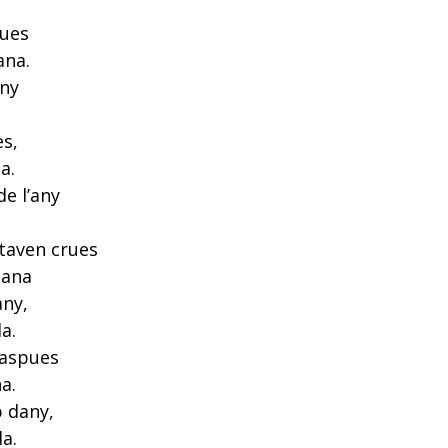
dues
ana.
any
es,
a.
e l’any
ltaven crues
sana
any,
a.
raspues
a.
p dany,
a.