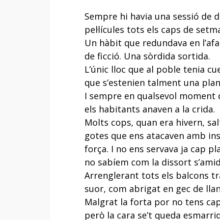
Sempre hi havia una sessió de 
pel·lícules tots els caps de setm
Un hàbit que redundava en l’af
de ficció. Una sòrdida sortida.
L’únic lloc que al poble tenia cu
que s’estenien talment una plan
I sempre en qualsevol moment d
els habitants anaven a la crida.
Molts cops, quan era hivern, sa
gotes que ens atacaven amb in
força. I no ens servava ja cap pl
no sabíem com la dissort s’amid
Arrenglerant tots els balcons t
suor, com abrigat en gec de llan
Malgrat la forta por no tens ca
però la cara se’t queda esmarrid