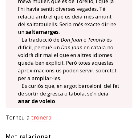
meva muller, que és de Torelló, i que ja
l’hi havia sentit diverses vegades. Té
relació amb el que us deia més amunt
del saltataulells. Seria més exacte dir-ne
un
saltamarges
.
La traducció de
Don Juan
o
Tenorio
és
difícil, perquè un
Don Joan
en català no
voldrà dir mai el que en altres idiomes
queda ben explícit. Però totes aquestes
aproximacions us poden servir, sobretot
per a ampliar-les.
Es curiós que, en argot barceloní, del fet
de sortir de gresca o tabola, se’n deia
anar de voleio
.
Torneu a
tronera
Mot relacionat