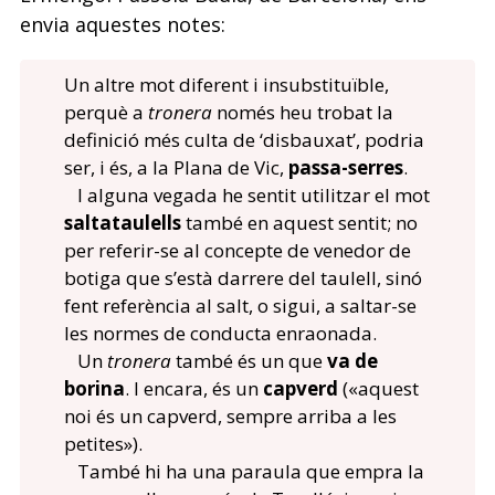
envia aquestes notes:
Un altre mot diferent i insubstituïble,
perquè a
tronera
només heu trobat la
definició més culta de ‘disbauxat’, podria
ser, i és, a la Plana de Vic,
passa-serres
.
I alguna vegada he sentit utilitzar el mot
saltataulells
també en aquest sentit; no
per referir-se al concepte de venedor de
botiga que s’està darrere del taulell, sinó
fent referència al salt, o sigui, a saltar-se
les normes de conducta enraonada.
Un
tronera
també és un que
va de
borina
. I encara, és un
capverd
(«aquest
noi és un capverd, sempre arriba a les
petites»).
També hi ha una paraula que empra la