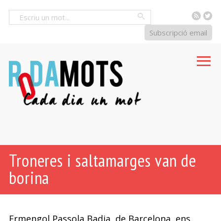
RSS
Tw
Cercar
Subscripció email
Troneres i saltamarges van de
borina
Ermengol Passola Badia, de Barcelona, ens