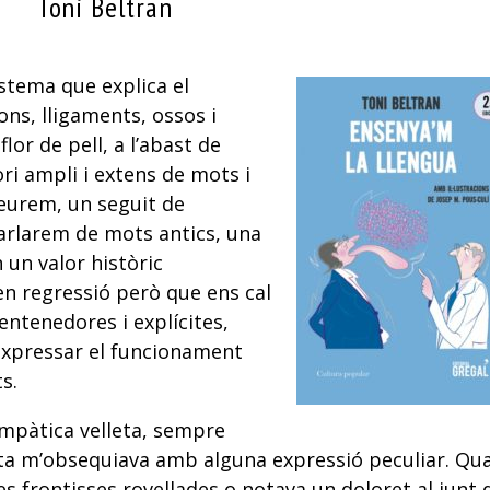
Toni Beltran
istema que explica el
ns, lligaments, ossos i
flor de pell, a l’abast de
ri ampli i extens de mots i
eurem, un seguit de
arlarem de mots antics, una
 un valor històric
en regressió però que ens cal
ntenedores i explícites,
expressar el funcionament
s.
impàtica velleta, sempre
ita m’obsequiava amb alguna expressió peculiar. Qu
 les frontisses rovellades o notava un doloret al junt 