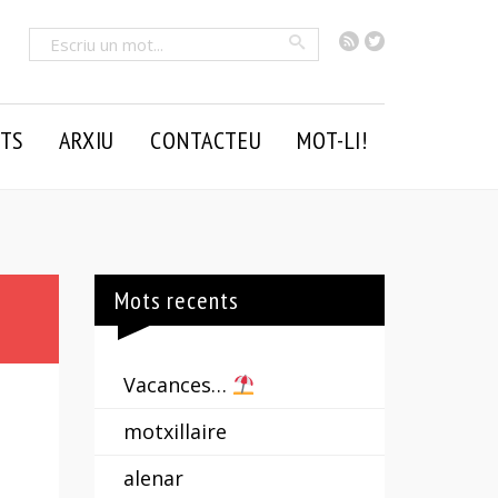
RSS
Twitter
Cercar
TS
ARXIU
CONTACTEU
MOT-LI!
Mots recents
Vacances…
motxillaire
alenar