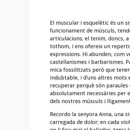
El muscular i esquelètic és un s
funcionament de músculs, tendo
articulacions; el tenim, doncs, a 
tothom, i ens ofereix un reperto
expressions. Hi abunden, com v
castellanismes i barbarismes. P
mica fossilitzats però que tenen
indubtable, i d’uns altres mots 
recuperar perquè són paraules e
absolutament necessàries per 
dels nostres músculs i lligament
Recordo la senyora Anna, una s
carregada de dolor; en cada vis
no li feia mal el ballador, tenia