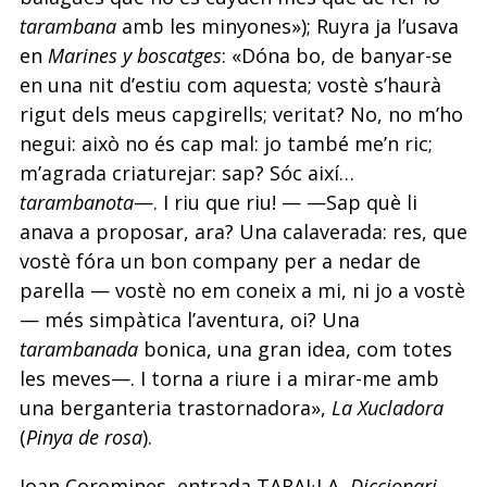
tarambana
amb les minyones»); Ruyra ja l’usava
en
Marines y boscatges
: «Dóna bo, de banyar-se
en una nit d’estiu com aquesta; vostè s’haurà
rigut dels meus capgirells; veritat? No, no m’ho
negui: això no és cap mal: jo també me’n ric;
m’agrada criaturejar: sap? Sóc així…
tarambanota
—. I riu que riu! — —Sap què li
anava a proposar, ara? Una calaverada: res, que
vostè fóra un bon company per a nedar de
parella — vostè no em coneix a mi, ni jo a vostè
— més simpàtica l’aventura, oi? Una
tarambanada
bonica, una gran idea, com totes
les meves—. I torna a riure i a mirar-me amb
una berganteria trastornadora»,
La Xucladora
(
Pinya de rosa
).
Joan Coromines, entrada TARAL·LA,
Diccionari