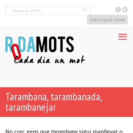
RSS
Tw
Cercar
Subscripció email
Tarambana, tarambanada,
tarambanejar
No crec gens que
tarambana
sigui manllevat o