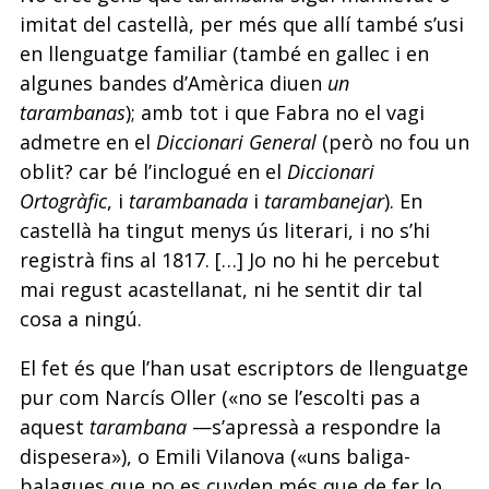
imitat del castellà, per més que allí també s’usi
en llenguatge familiar (també en gallec i en
algunes bandes d’Amèrica diuen
un
tarambanas
); amb tot i que Fabra no el vagi
admetre en el
Diccionari General
(però no fou un
oblit? car bé l’inclogué en el
Diccionari
Ortogràfic
, i
tarambanada
i
tarambanejar
). En
castellà ha tingut menys ús literari, i no s’hi
registrà fins al 1817. […] Jo no hi he percebut
mai regust acastellanat, ni he sentit dir tal
cosa a ningú.
El fet és que l’han usat escriptors de llenguatge
pur com Narcís Oller («no se l’escolti pas a
aquest
tarambana
—s’apressà a respondre la
dispesera»), o Emili Vilanova («uns baliga-
balagues que no es cuyden més que de fer lo