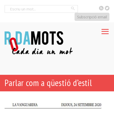
RSS
Tw
Cercar
Subscripció email
Parlar com a qüestió d’estil