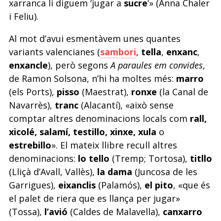
xarranca li diguem ‘jugar a
sucre
‘» (Anna Chaler
i Feliu).
Al mot d’avui esmentàvem unes quantes
variants valencianes (
sambori
,
tella
,
enxanc
,
enxancle
), però segons
A paraules em convides
,
de Ramon Solsona, n’hi ha moltes més:
marro
(els Ports),
pisso
(Maestrat),
ronxe
(la Canal de
Navarrès),
tranc
(Alacantí), «això sense
comptar altres denominacions locals com
rall,
xicolé, salamí, testillo, xinxe, xula
o
estrebillo
». El mateix llibre recull altres
denominacions:
lo tello
(Tremp; Tortosa),
titllo
(Lliçà d’Avall, Vallès),
la dama
(Juncosa de les
Garrigues),
eixanclis
(Palamós),
el pito
, «que és
el palet de riera que es llança per jugar»
(Tossa),
l’avió
(Caldes de Malavella),
canxarro