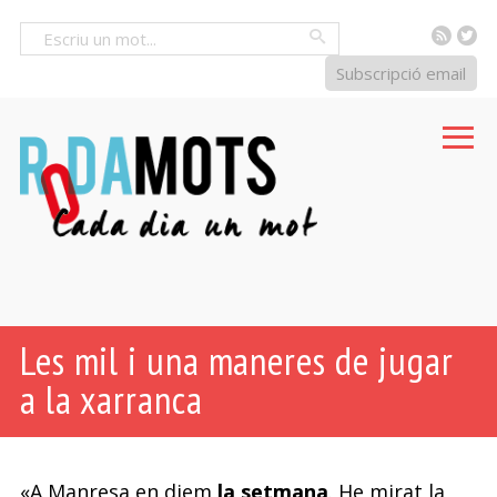
RSS
Tw
Cercar
Subscripció email
Les mil i una maneres de jugar
a la xarranca
«A Manresa en diem
la setmana
. He mirat la