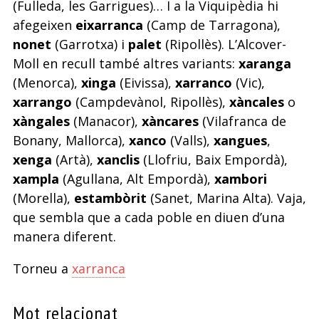
(Fulleda, les Garrigues)… I a la Viquipèdia hi
afegeixen
eixarranca
(Camp de Tarragona),
nonet
(Garrotxa) i
palet
(Ripollès). L’Alcover-
Moll en recull també altres variants:
xaranga
(Menorca),
xinga
(Eivissa),
xarranco
(Vic),
xarrango
(Campdevànol, Ripollès),
xàncales
o
xàngales
(Manacor),
xàncares
(Vilafranca de
Bonany, Mallorca),
xanco
(Valls),
xangues
,
xenga
(Artà),
xanclis
(Llofriu, Baix Empordà),
xampla
(Agullana, Alt Empordà),
xambori
(Morella),
estambòrit
(Sanet, Marina Alta). Vaja,
que sembla que a cada poble en diuen d’una
manera diferent.
Torneu a
xarranca
Mot relacionat