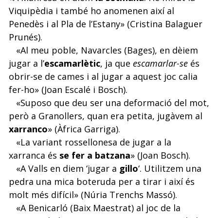
Viquipèdia i també ho anomenen així al
Penedès i al Pla de l’Estany» (Cristina Balaguer
Prunés).
«Al meu poble, Navarcles (Bages), en dèiem
jugar a l’
escamarlètic
, ja que
escamarlar-se
és
obrir-se de cames i al jugar a aquest joc calia
fer-ho» (Joan Escalé i Bosch).
«Suposo que deu ser una deformació del mot,
però a Granollers, quan era petita, jugàvem al
xarranco
» (Àfrica Garriga).
«La variant rossellonesa de jugar a la
xarranca és
se fer a batzana
» (Joan Bosch).
«A Valls en diem ‘jugar a
gillo
‘. Utilitzem una
pedra una mica boteruda per a tirar i així és
molt més difícil» (Núria Trenchs Massó).
«A Benicarló (Baix Maestrat) al joc de la