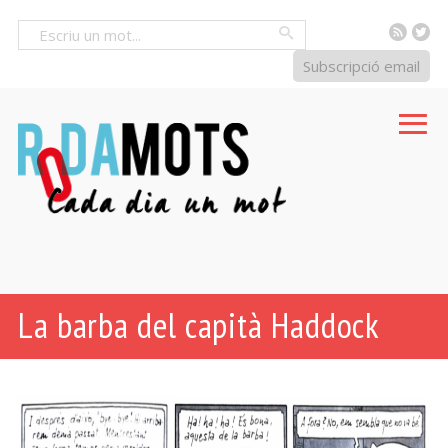
RSS
Tw
Cercar
Subscripció email
La barba del capità Haddock