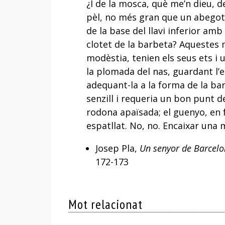
¿I de la mosca, què me’n dieu, d
pèl, no més gran que un abegot,
de la base del llavi inferior amb
clotet de la barbeta? Aquestes 
modèstia, tenien els seus ets i u
la plomada del nas, guardant l’e
adequant-la a la forma de la ba
senzill i requeria un bon punt de 
rodona apaïsada; el guenyo, en 
espatllat. No, no. Encaixar una 
Josep Pla,
Un senyor de Barcel
172-173
Mot relacionat