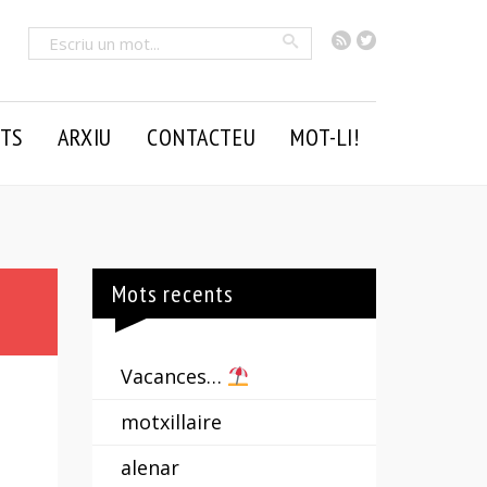
RSS
Twitter
Cercar
TS
ARXIU
CONTACTEU
MOT-LI!
Mots recents
Vacances…
motxillaire
alenar