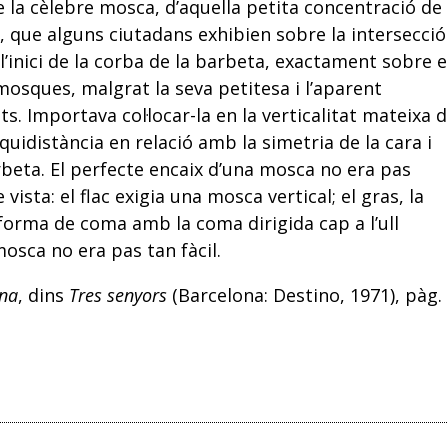
e la cèlebre mosca, d’aquella petita concentració de
 que alguns ciutadans exhibien sobre la intersecció
 l’inici de la corba de la barbeta, exactament sobre e
mosques, malgrat la seva petitesa i l’aparent
ts. Importava col·locar-la en la verticalitat mateixa 
quidistància en relació amb la simetria de la cara i
rbeta. El perfecte encaix d’una mosca no era pas
vista: el flac exigia una mosca vertical; el gras, la
forma de coma amb la coma dirigida cap a l’ull
mosca no era pas tan fàcil.
ona
, dins
Tres senyors
(Barcelona: Destino, 1971), pàg.