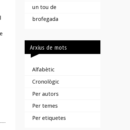
un tou de
l
brofegada
de
Arxius de mots
Alfabètic
Cronològic
Per autors
Per temes
Per etiquetes