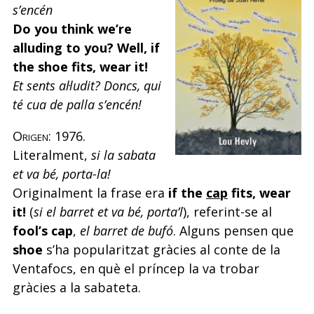
s’encén
Do you think we’re
alluding to you? Well, if
the shoe fits, wear it!
Et sents al·ludit? Doncs, qui
té cua de palla s’encén!
Origen:
1976.
Literalment,
si la sabata
et va bé, porta-la!
Originalment la frase era
if the
cap
fits, wear
it!
(
si el barret et va bé, porta’l
), referint-se al
fool’s cap
,
el barret de bufó
. Alguns pensen que
shoe
s’ha popularitzat gràcies al conte de la
Ventafocs, en què el príncep la va trobar
gràcies a la sabateta.