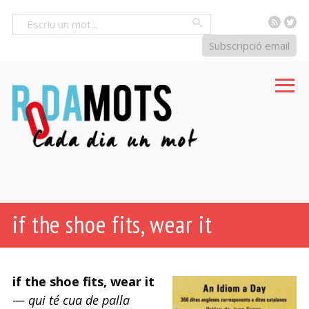
RSS
Tw
Cercar
Subscripció email
if the shoe fits, wear it
if the shoe fits, wear it
—
qui té cua de palla