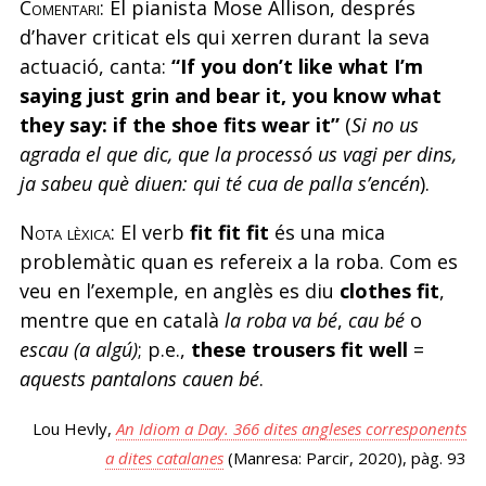
Comentari
: El pianista Mose Allison, després
d’haver criticat els qui xerren durant la seva
actuació, canta:
“If you don’t like
what I’m
saying just grin and bear it, you know what
they say: if the shoe fits wear it”
(
Si no us
agrada el que dic, que la processó us vagi per dins,
ja sabeu què diuen: qui té cua de palla s’encén
).
Nota lèxica
: El verb
fit fit fit
és una mica
problemàtic quan es refereix a la roba. Com es
veu en l’exemple, en anglès es diu
clothes fit
,
mentre que en català
la roba va bé
,
cau bé
o
escau (a algú)
; p.e.,
these trousers fit well
=
aquests pantalons cauen bé
.
Lou Hevly,
An Idiom a Day. 366 dites angleses corresponents
a dites catalanes
(Manresa: Parcir, 2020), pàg. 93