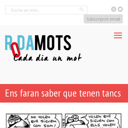
RSS
Tw
Cercar
Subscripció email
Ens faran saber que tenen tancs