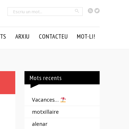
RSS
Twitter
Cercar
TS
ARXIU
CONTACTEU
MOT-LI!
Mots recents
Vacances…
motxillaire
alenar