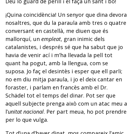
Déu lo guard de perill i el faça un sant i bo!
¡Quina coincidència! Un senyor que dina devora
nosaltres, que du la paraula amb tres o quatre
conversant en castellà, me diuen que és
mallorquí, un
empleat
, gran inimic dels
catalanistes, i després sé que ha sabut que jo
havia de venir ací i m’ha llevada la pell tot
quant ha pogut, amb la llengua, com se
suposa. Jo faç el desintès i esper que ell parli;
no em diu mitja paraula, i jo el deix cantar en
foraster, i parlam en francès amb el Dr.
Schädel tot el temps del dinar. Pot ser que
aquell subjecte prenga això com un atac meu a
l’
unitat nacional
. Per part meua, ho pot prendre
per lo que vulga.
Tot d’una d’haver dinat, mos compareix l’amic