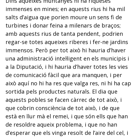
Dins aqueixes muntanyes hi ha riqueses
immenses en mines; en aquests rius hi ha mil
salts d’aigua que porien moure un sens fi de
turbines i donar feina a milenars de braços;
amb aquests rius de tanta pendent, podrien
regar-se totes aqueixes riberes i fer-ne jardins
immensos. Però per tot això hi hauria d’haver
una administració intel·ligent en els municipis i
a la Diputació, i hi hauria d’haver totes les vies
de comunicació fàcil que ara manquen, i per
això aquí no hi ha res que valga res, ni hi ha cap
sortida pels productes naturals. El dia que
aquests pobles se facen càrrec de tot això, i
que cobrin consciència de tot això, i de que
està en llur mà el remei, i que són ells que han
de resoldre aqueix problema, i que no han
d’esperar que els vinga resolt de l’aire del cel, i