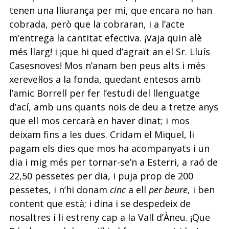
tenen una lliurança per mi, que encara no han
cobrada, però que la cobraran, i a l’acte
m’entrega la cantitat efectiva. ¡Vaja quin alè
més llarg! i ¡que hi qued d’agraït an el Sr. Lluís
Casesnoves! Mos n’anam ben peus alts i més
xerevel·los a la fonda, quedant entesos amb
l’amic Borrell per fer l’estudi del llenguatge
d’ací, amb uns quants nois de deu a tretze anys
que ell mos cercarà en haver dinat; i mos
deixam fins a les dues. Cridam el Miquel, li
pagam els dies que mos ha acompanyats i un
dia i mig més per tornar-se’n a Esterri, a raó de
22,50 pessetes per dia, i puja prop de 200
pessetes, i n’hi donam
cinc
a ell
per beure
, i ben
content que està; i dina i se despedeix de
nosaltres i li estreny cap a la Vall d’Àneu. ¡Que