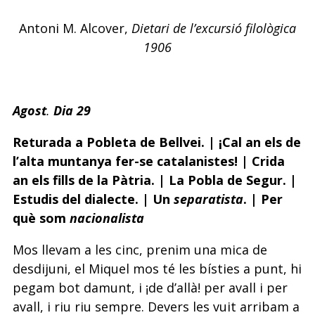
Antoni M. Alcover,
Dietari de l’excursió filològica
1906
Agost
.
Dia 29
Returada a Pobleta de Bellvei. | ¡Cal an els de
l’alta muntanya fer-se catalanistes! | Crida
an els fills de la Pàtria. | La Pobla de Segur. |
Estudis del dialecte. | Un
separatista
. | Per
què som
nacionalista
Mos llevam a les cinc, prenim una mica de
desdijuni, el Miquel mos té les bísties a punt, hi
pegam bot damunt, i ¡de d’allà! per avall i per
avall, i riu riu sempre. Devers les vuit arribam a