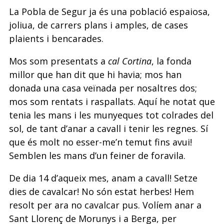
La Pobla de Segur ja és una població espaiosa,
joliua, de carrers plans i amples, de cases
plaients i bencarades.
Mos som presentats a
cal Cortina
, la fonda
millor que han dit que hi havia; mos han
donada una casa veïnada per nosaltres dos;
mos som rentats i raspallats. Aquí he notat que
tenia les mans i les munyeques tot colrades del
sol, de tant d’anar a cavall i tenir les regnes. Sí
que és molt no esser-me’n temut fins avui!
Semblen les mans d’un feiner de foravila.
De dia 14 d’aqueix mes, anam a cavall! Setze
dies de cavalcar! No són estat herbes! Hem
resolt per ara no cavalcar pus. Volíem anar a
Sant Llorenç de Morunys i a Berga, per