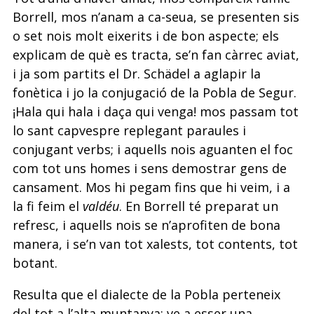
Borrell, mos n’anam a ca-seua, se presenten sis
o set nois molt eixerits i de bon aspecte; els
explicam de què es tracta, se’n fan càrrec aviat,
i ja som partits el Dr. Schädel a aglapir la
fonètica i jo la conjugació de la Pobla de Segur.
¡Hala qui hala i daça qui venga! mos passam tot
lo sant capvespre replegant paraules i
conjugant verbs; i aquells nois aguanten el foc
com tot uns homes i sens demostrar gens de
cansament. Mos hi pegam fins que hi veim, i a
la fi feim el
valdéu
. En Borrell té preparat un
refresc, i aquells nois se n’aprofiten de bona
manera, i se’n van tot xalests, tot contents, tot
botant.
Resulta que el dialecte de la Pobla perteneix
del tot a l’alta muntanya; ve a esser una