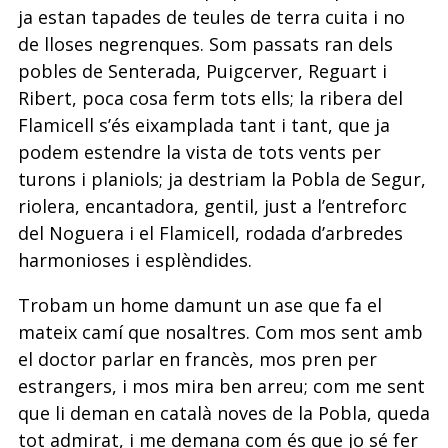
ja estan tapades de teules de terra cuita i no
de lloses negrenques. Som passats ran dels
pobles de Senterada, Puigcerver, Reguart i
Ribert, poca cosa ferm tots ells; la ribera del
Flamicell s’és eixamplada tant i tant, que ja
podem estendre la vista de tots vents per
turons i planiols; ja destriam la Pobla de Segur,
riolera, encantadora, gentil, just a l’entreforc
del Noguera i el Flamicell, rodada d’arbredes
harmonioses i esplèndides.
Trobam un home damunt un ase que fa el
mateix camí que nosaltres. Com mos sent amb
el doctor parlar en francès, mos pren per
estrangers, i mos mira ben arreu; com me sent
que li deman en català noves de la Pobla, queda
tot admirat, i me demana com és que jo sé fer