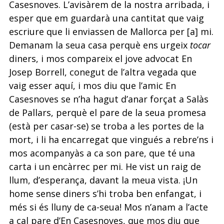
Casesnoves. L’avisàrem de la nostra arribada, i
esper que em guardarà una cantitat que vaig
escriure que li enviassen de Mallorca per [a] mi.
Demanam la seua casa perquè ens urgeix
tocar
diners, i mos compareix el jove advocat En
Josep Borrell, conegut de l’altra vegada que
vaig esser aquí, i mos diu que l’amic En
Casesnoves se n’ha hagut d’anar forçat a Salàs
de Pallars, perquè el pare de la seua promesa
(està per casar-se) se troba a les portes de la
mort, i li ha encarregat que vingués a rebre’ns i
mos acompanyàs a ca son pare, que té una
carta i un encàrrec per mi. He vist un raig de
llum, d’esperança, davant la meua vista. ¡Un
home sense diners s’hi troba ben enfangat, i
més si és lluny de ca-seua! Mos n’anam a l’acte
a cal pare d’En Casesnoves, que mos diu que