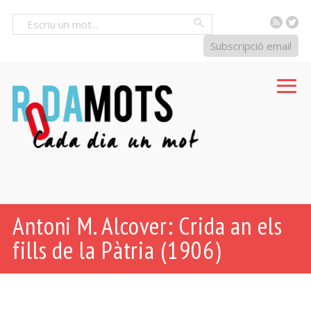
RSS
Tw
Cercar
Subscripció email
Antoni M. Alcover: Crida an els
fills de la Pàtria (1906)