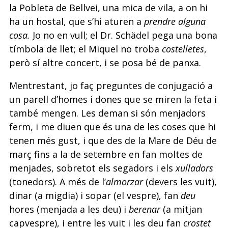
la Pobleta de Bellvei, una mica de vila, a on hi
ha un hostal, que s’hi aturen a
prendre alguna
cosa.
Jo no en vull; el Dr. Schädel pega una bona
tímbola de llet; el Miquel no troba
costelletes
,
però sí altre concert, i se posa bé de panxa.
Mentrestant, jo faç preguntes de conjugació a
un parell d’homes i dones que se miren la feta i
també mengen. Les deman si són menjadors
ferm, i me diuen que és una de les coses que hi
tenen més gust, i que des de la Mare de Déu de
març fins a la de setembre en fan moltes de
menjades, sobretot els segadors i els
xulladors
(tonedors). A més de l’
almorzar
(devers les vuit),
dinar (a migdia) i sopar (el vespre), fan
deu
hores (menjada a les deu) i
berenar
(a mitjan
capvespre), i entre les vuit i les deu fan
crostet