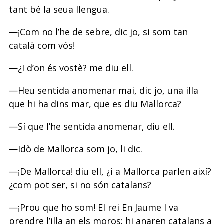
tant bé la seua llengua.
—¡Com no l’he de sebre, dic jo, si som tan
català com vós!
—¿I d’on és vostè? me diu ell.
—Heu sentida anomenar mai, dic jo, una illa
que hi ha dins mar, que es diu Mallorca?
—Sí que l’he sentida anomenar, diu ell.
—Idò de Mallorca som jo, li dic.
—¡De Mallorca! diu ell, ¿i a Mallorca parlen així?
¿com pot ser, si no són catalans?
—¡Prou que ho som! El rei En Jaume I va
prendre l’illa an els moros; hi anaren catalans a