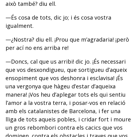
això també? diu ell.
—És cosa de tots, dic jo; i és cosa vostra
igualment.
—¿Nostra? diu ell. ¡Prou que m’agradaria! ¡però
per ací no ens arriba re!
—Doncs, cal que us arribi! dic jo. ¡És necessari
que vos desxondigueu, que sortigueu d’aqueix
ensopiment que vos deshonra i esclavisa! ¡És
una vergonya que hàgeu d’estar d’aqueixa
manera! ¡Vos heu d’aplegar tots els qui sentiu
l’amor a la vostra terra, i posar-vos en relació
amb els catalanistes de Barcelona, i fer una
lliga de tots aqueis pobles, i cridar fort i moure
un gros rebombori contra els cacics que vos
dominen, contra els obstacles i traves que vos