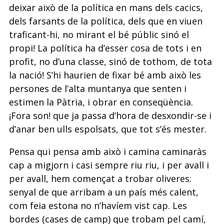
deixar això de la política en mans dels cacics,
dels farsants de la política, dels que en viuen
traficant-hi, no mirant el bé públic sinó el
propi! La política ha d’esser cosa de tots i en
profit, no d’una classe, sinó de tothom, de tota
la nació! S’hi haurien de fixar bé amb això les
persones de l’alta muntanya que senten i
estimen la Pàtria, i obrar en conseqüència.
¡Fora son! que ja passa d’hora de desxondir-se i
d’anar ben ulls espolsats, que tot s’és mester.
Pensa qui pensa amb això i camina caminaràs
cap a migjorn i casi sempre riu riu, i per avall i
per avall, hem començat a trobar oliveres:
senyal de que arribam a un país més calent,
com feia estona no n’havíem vist cap. Les
bordes (cases de camp) que trobam pel camí,