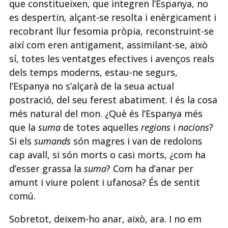
que constitueixen, que integren l’Espanya, no
es despertin, alçant-se resolta i enèrgicament i
recobrant llur fesomia pròpia, reconstruint-se
així com eren antigament, assimilant-se, això
sí, totes les ventatges efectives i avenços reals
dels temps moderns, estau-ne segurs,
l’Espanya no s’alçarà de la seua actual
postració, del seu ferest abatiment. I és la cosa
més natural del mon. ¿Què és l’Espanya més
que la
suma
de totes aquelles
regions
i
nacions
?
Si els
sumands
són magres i van de redolons
cap avall, si són morts o casi morts, ¿com ha
d’esser grassa la
suma
? Com ha d’anar per
amunt i viure polent i ufanosa? És de sentit
comú.
Sobretot, deixem-ho anar, això, ara. I no em