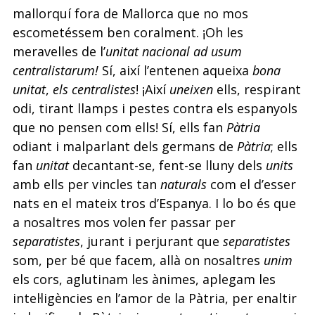
mallorquí fora de Mallorca que no mos
escometéssem ben coralment. ¡Oh les
meravelles de l’
unitat nacional ad usum
centralistarum!
Sí, així l’entenen aqueixa
bona
unitat
,
els centralistes
! ¡Així
uneixen
ells, respirant
odi, tirant llamps i pestes contra els espanyols
que no pensen com ells! Sí, ells fan
Pàtria
odiant i malparlant dels germans de
Pàtria
; ells
fan
unitat
decantant-se, fent-se lluny dels
units
amb ells per vincles tan
naturals
com el d’esser
nats en el mateix tros d’Espanya. I lo bo és que
a nosaltres mos volen fer passar per
separatistes
, jurant i perjurant que
separatistes
som, per bé que facem, allà on nosaltres
unim
els cors, aglutinam les ànimes, aplegam les
intel·ligències en l’amor de la Pàtria, per enaltir