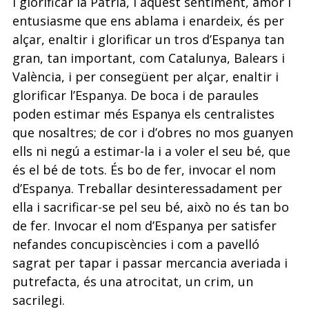
i glorificar la Pàtria, i aquest sentiment, amor i
entusiasme que ens ablama i enardeix, és per
alçar, enaltir i glorificar un tros d’Espanya tan
gran, tan important, com Catalunya, Balears i
València, i per consegüent per alçar, enaltir i
glorificar l’Espanya. De boca i de paraules
poden estimar més Espanya els centralistes
que nosaltres; de cor i d’obres no mos guanyen
ells ni negú a estimar-la i a voler el seu bé, que
és el bé de tots. És bo de fer, invocar el nom
d’Espanya. Treballar desinteressadament per
ella i sacrificar-se pel seu bé, això no és tan bo
de fer. Invocar el nom d’Espanya per satisfer
nefandes concupiscències i com a pavelló
sagrat per tapar i passar mercancia averiada i
putrefacta, és una atrocitat, un crim, un
sacrilegi.