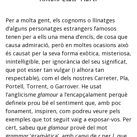
Per a molta gent, els cognoms o llinatges
d’alguns personatges estrangers famosos
tenen per a ells una mena d’encís, de cosa que
causa admiració, però en moltes ocasions això
és causat per la seva forma exòtica, misteriosa,
inintel·ligible, per ignorància del seu significat,
que pot esser tan vulgar (i alhora tan
respectable), com el dels nostres Carreter, Pla,
Portell, Torrent, o Garrover. He usat
l’anglicisme
glamour
a l’encapçalament perquè
defineix prou bé el sentiment que, amb poc
fonament, inspiren, com podreu veure pels
exemples que tot seguit vaig a exposar-vos. Per
cert, sabeu que
glamour
prové del mot
grammar
‘gramàtica’, amb canvi de
r
per
l
, que