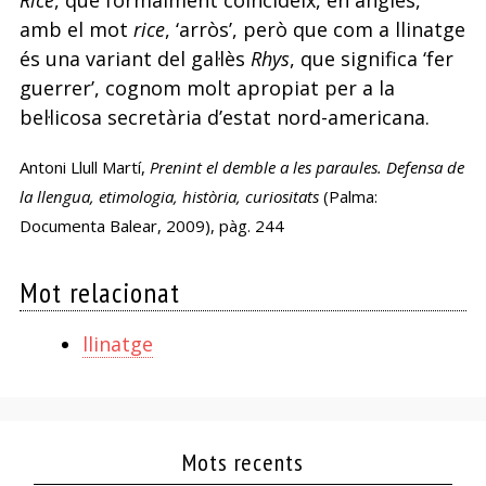
Rice
, que formalment coincideix, en anglès,
amb el mot
rice
, ‘arròs’, però que com a llinatge
és una variant del gal·lès
Rhys
, que significa ‘fer
guerrer’, cognom molt apropiat per a la
bel·licosa secretària d’estat nord-americana.
Antoni Llull Martí,
Prenint el demble a les paraules. Defensa de
la llengua, etimologia, història, curiositats
(Palma:
Documenta Balear, 2009), pàg. 244
Mot relacionat
llinatge
Mots recents