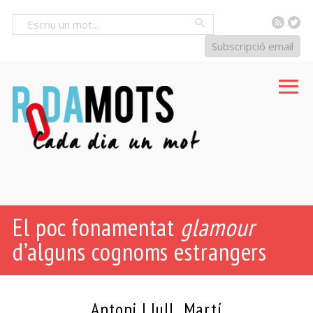
RSS
Tw
Cercar
Subscripció email
El poc fonamentat
glamour
d’alguns cognoms estrangers
Antoni Llull Martí