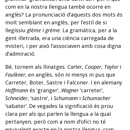
com en la nostra llengua també ocorre en
anglès? La pronunciació d’aquests dos mots és
molt semblant en anglès, per l’estil de si
llegíssiu
glème
i
grème
. La gramàtica, per a la
gent illetrada, era una ciència carregada de
misteri, i per això l’associaven amb cosa digna
d’admiració.
Bé, tornem als llinatges.
Carter
,
Cooper
,
Taylor
i
Faulkner
, en anglès, són ni menys ni pus que
Carreter, Boter, Sastre i Falconer. I en alemany
Hoffmann
és ‘granger’,
Wagner
‘carreter’,
Schneider
, ‘sastre’, i
Schumann
i
Schumacher
‘sabater’. De vegades la significació és prou
clara per als qui parlen la llengua a la qual
pertanyen, però com a nom d’ofici no té
equivalent exacte en la nostra llengua, com