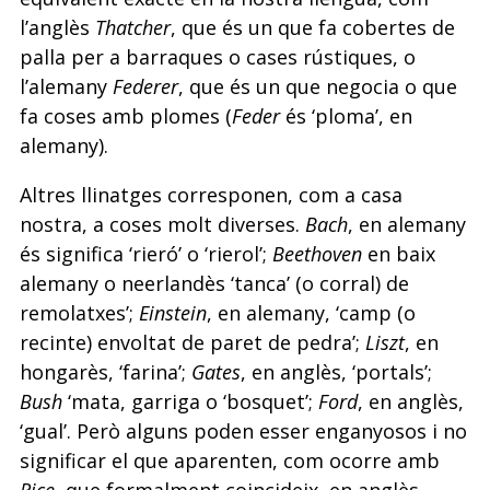
l’anglès
Thatcher
, que és un que fa cobertes de
palla per a barraques o cases rústiques, o
l’alemany
Federer
, que és un que negocia o que
fa coses amb plomes (
Feder
és ‘ploma’, en
alemany).
Altres llinatges corresponen, com a casa
nostra, a coses molt diverses.
Bach
, en alemany
és significa ‘rieró’ o ‘rierol’;
Beethoven
en baix
alemany o neerlandès ‘tanca’ (o corral) de
remolatxes’;
Einstein
, en alemany, ‘camp (o
recinte) envoltat de paret de pedra’;
Liszt
, en
hongarès, ‘farina’;
Gates
, en anglès, ‘portals’;
Bush
‘mata, garriga o ‘bosquet’;
Ford
, en anglès,
‘gual’. Però alguns poden esser enganyosos i no
significar el que aparenten, com ocorre amb