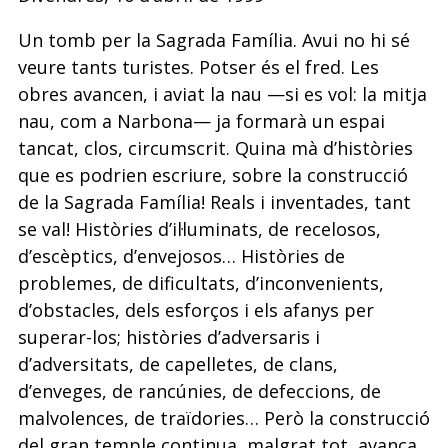
Un tomb per la Sagrada Família. Avui no hi sé
veure tants turistes. Potser és el fred. Les
obres avancen, i aviat la nau —si es vol: la mitja
nau, com a Narbona— ja formarà un espai
tancat, clos, circumscrit. Quina mà d’històries
que es podrien escriure, sobre la construcció
de la Sagrada Família! Reals i inventades, tant
se val! Històries d’il·luminats, de recelosos,
d’escèptics, d’envejosos… Històries de
problemes, de dificultats, d’inconvenients,
d’obstacles, dels esforços i els afanys per
superar-los; històries d’adversaris i
d’adversitats, de capelletes, de clans,
d’enveges, de rancúnies, de defeccions, de
malvolences, de traïdories… Però la construcció
del gran temple continua, malgrat tot, avança,