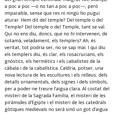
a poc a poc —o no tan a poc a poc—, però
imparable, sense que res ni ningú ho pugui
aturar. Hem dit del temple? Del temple o del
Temple? Del temple o del Temple, tant se val.
Qui no ens diu, doncs, que no hi intervenen, de
sotamà, veladament, els templers? Ah, és
veritat, tot podria ser, no se sap mai. I qui diu
els templers diu, és clar, els rosacrucians, els
gnòstics, els hermètics i els cabalistes de la
càbala i de la cabalística. Caldria, potser, una
nova lectura de les escultures i els relleus, dels
detalls ornamentals, dels signes i dels símbols,
per a poder-ne treure l’aigua clara. Al costat del
misteri de la Sagrada Família, el misteri de les
piràmides d’Egipte i el misteri de les catedrals
gòtiques medievals no serà sinó un got d’aigua