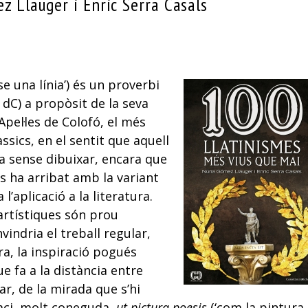
z Llauger i Enric Serra Casals
se una línia’) és un proverbi
79 dC) a propòsit de la seva
 Apel·les de Colofó, el més
ssics, en el sentit que aquell
ia sense dibuixar, encara que
ns ha arribat amb la variant
 l’aplicació a la literatura.
artístiques són prou
vindria el treball regular,
ra, la inspiració pogués
ue fa a la distància entre
lar, de la mirada que s’hi
raci, molt coneguda,
ut pictura poesis
(‘com la pintura,