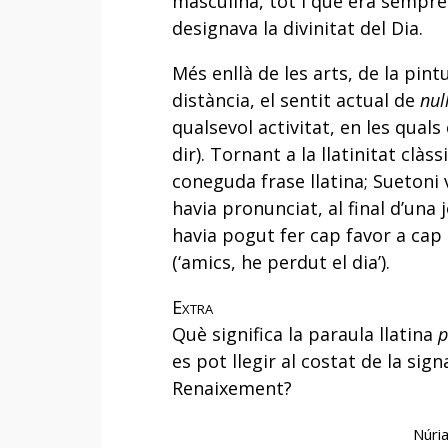
masculina, tot i que era sempre
designava la divinitat del Dia.
Més enllà de les arts, de la pintu
distància, el sentit actual de
nul
qualsevol activitat, en les quals
dir). Tornant a la llatinitat clà
coneguda frase llatina; Suetoni 
havia pronunciat, al final d’una
havia pogut fer cap favor a cap 
(‘amics, he perdut el dia’).
Extra
Què significa la paraula llatina
p
es pot llegir al costat de la sig
Renaixement?
Núri