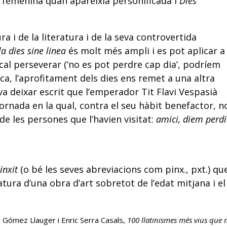
 femenina quan apareixia personificada i
Dies
ra i de la literatura i de la seva controvertida
la dies sine linea
és molt més ampli i es pot aplicar a
 cal perseverar (‘no es pot perdre cap dia’, podríem
ssica, l’aprofitament dels dies ens remet a una altra
va deixar escrit que l’emperador Tit Flavi Vespasià
 jornada en la qual, contra el seu hàbit benefactor, n
de les persones que l’havien visitat:
amici, diem perdi
inxit
(o bé les seves abreviacions com pinx., pxt.) qu
natura d’una obra d’art sobretot de l’edat mitjana i el
a Gómez Llauger i Enric Serra Casals,
100 llatinismes més vius que 