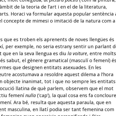
’àmbit de la teoria de l’art i en el de la literatura,
rts. Horaci va formular aquesta popular sentència 
l concepte de mimesi o imitació de la natura com a
 que es troben els aprenents de noves llengües és
xí, per exemple, no seria estrany sentir un parlant d
et que en la seva llengua es diu
la voiture
, entre molts
és sabut, el gènere gramatical (masculí o femení) é
termes que designen entitats asexuades. En les
neutre acostumava a resoldre aquest dilema a l’hora
n objecte inanimat, tot i que no sempre les entitats
locució llatina de què parlem, observem que el mot
ectiu femení
nulla
(‘cap’), la qual cosa ens fa conclour
emení. Ara bé, resulta que aquesta paraula, que en
ment masculina, en llatí podia ser tant femenina com