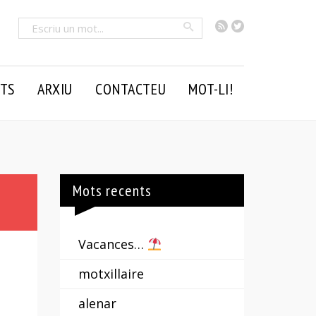
RSS
Twitter
Cercar
TS
ARXIU
CONTACTEU
MOT-LI!
Mots recents
Vacances…
motxillaire
alenar