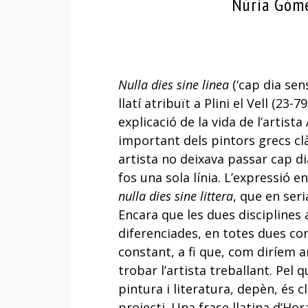
Núria Góme
Nulla dies sine linea
(‘cap dia sen
llatí atribuït a Plini el Vell (23-
explicació de la vida de l’artista
important dels pintors grecs clà
artista no deixava passar cap d
fos una sola línia. L’expressió e
nulla dies sine littera
, que en seria
Encara que les dues disciplines 
diferenciades, en totes dues con
constant, a fi que, com diríem a
trobar l’artista treballant. Pel q
pintura i literatura, depèn, és c
projecti. Una frase llatina d’Ho