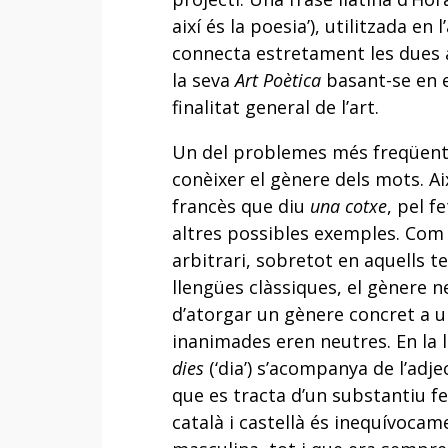
així és la poesia’), utilitzada en l
connecta estretament les dues a
la seva
Art Poètica
basant-se en e
finalitat general de l’art.
Un del problemes més freqüents
conèixer el gènere dels mots. Ai
francès que diu
una cotxe
, pel f
altres possibles exemples. Com 
arbitrari, sobretot en aquells 
llengües clàssiques, el gènere 
d’atorgar un gènere concret a u
inanimades eren neutres. En la 
dies
(‘dia’) s’acompanya de l’adj
que es tracta d’un substantiu f
català i castellà és inequívoca