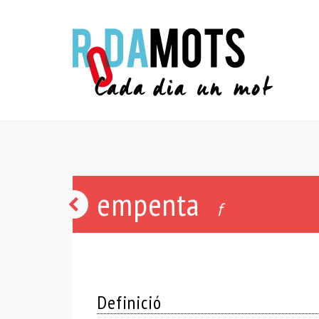
empenta
nyicris
f
Definició