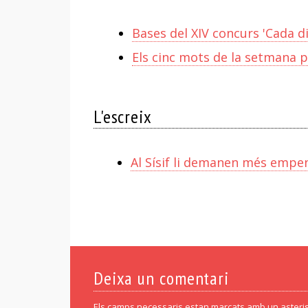
Bases del XIV concurs 'Cada d
Els cinc mots de la setmana
L'escreix
Al Sísif li demanen més empe
Deixa un comentari
Els camps necessaris estan marcats amb un asteris