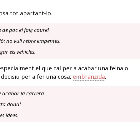
sa tot apartant-lo.
de poc el faig caure!
ió: no vull rebre empentes.
ar els vehicles.
 especialment el que cal per a acabar una feina o
 decisiu per a fer una cosa;
embranzida
.
a acabar la carrera.
sta dona!
es idees.