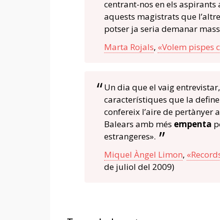
centrant-nos en els aspirants 
aquests magistrats que l’altre 
potser ja seria demanar mass
Marta Rojals
,
«Volem pispes c
Un dia que el vaig entrevista
característiques que la define
confereix l’aire de pertànyer a 
Balears amb més
empenta
pe
estrangeres».
Miquel Àngel Limon
,
«Records
de juliol del 2009)