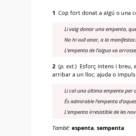
1
Cop fort donat a algú o una co
Li vaig donar una empenta, que 
No hi vull anar, a la manifestac
L’empenta de l’aigua va arrosseg
2
(
p. ext.
) Esforç intens i breu,
arribar a un lloc; ajuda o impuls
Li cal una última empenta per 
És admirable l’empenta d’aque
L’empenta irresistible de les nov
També:
espenta
,
sempenta