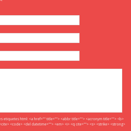
es etiquetes html:
<a href="" title=""> <abbr title=""> <acronym title=""> <b>
<cite> <code> <del datetime=""> <em> <i> <q cite=""> <s> <strike> <strong>