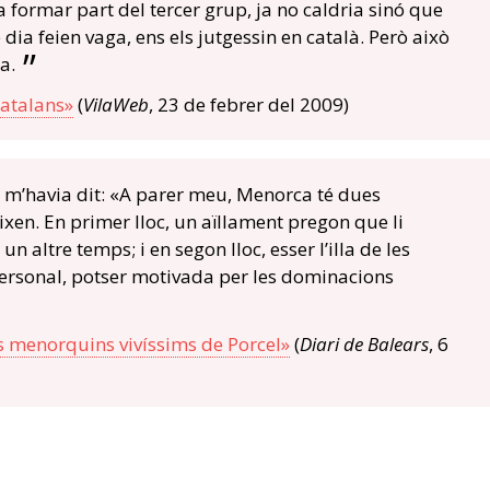
a formar part del tercer grup, ja no caldria sinó que
dia feien vaga, ens els jutgessin en català. Però això
a.
atalans»
(
VilaWeb
, 23 de febrer del 2009)
r, m’havia dit: «A parer meu, Menorca té dues
ixen. En primer lloc, un aïllament pregon que li
un altre temps; i en segon lloc, esser l’illa de les
rsonal, potser motivada per les dominacions
 menorquins vivíssims de Porcel»
(
Diari de Balears
, 6