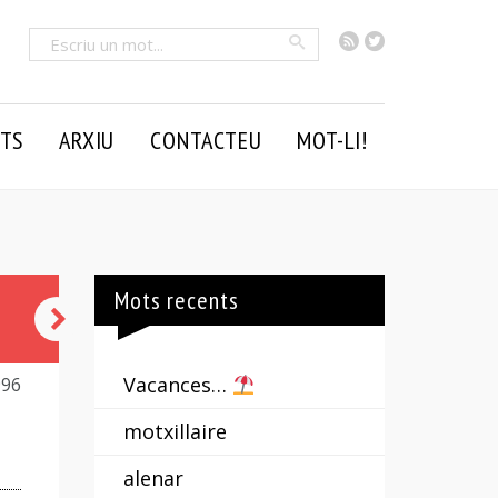
RSS
Twitter
Cercar
TS
ARXIU
CONTACTEU
MOT-LI!
Mots recents
sortir-
se'n
Vacances…
996
motxillaire
alenar