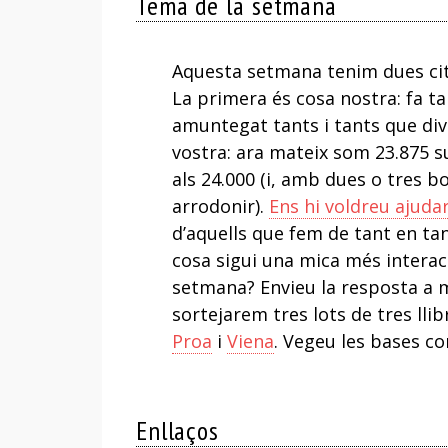
Tema de la setmana
Aquesta setmana tenim dues cite
La primera és cosa nostra: fa t
amuntegat tants i tants que di
vostra: ara mateix som 23.875
als 24.000 (i, amb dues o tres 
arrodonir).
Ens hi voldreu ajuda
d’aquells que fem de tant en ta
cosa sigui una mica més interac
setmana? Envieu la resposta a 
sortejarem tres lots de tres lli
Proa
i
Viena
. Vegeu les bases co
Enllaços