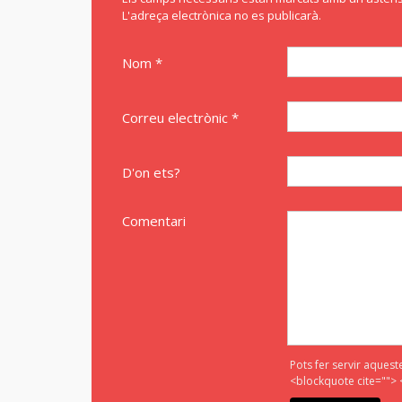
L'adreça electrònica no es publicarà.
Nom *
Correu electrònic *
D'on ets?
Comentari
Pots fer servir aquest
<blockquote cite=""> 