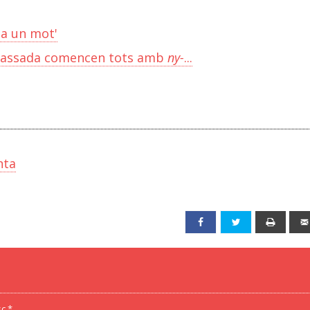
ia un mot'
 passada comencen tots amb
ny-
...
nta
Facebook
Twitter
Print
c *