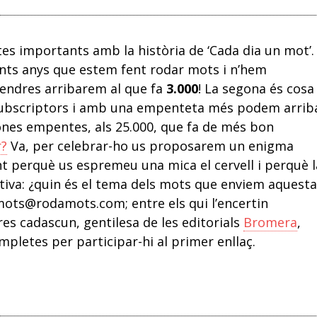
s importants amb la història de ‘Cada dia un mot’.
ants anys que estem fent rodar mots i n’hem
vendres arribarem al que fa
3.000
! La segona és cosa
 subscriptors i amb una empenteta més podem arrib
bones empentes, als 25.000, que fa de més bon
r?
Va, per celebrar-ho us proposarem un enigma
nt perquè us espremeu una mica el cervell i perquè l
tiva: ¿quin és el tema dels mots que enviem aquesta
mots@rodamots.com; entre els qui l’encertin
bres cadascun, gentilesa de les editorials
Bromera
,
mpletes per participar-hi al primer enllaç.