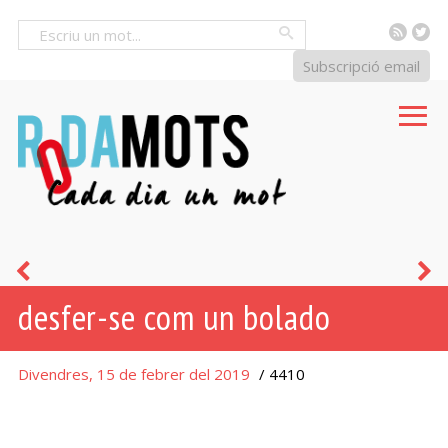
RSS
Tw
Cercar
Subscripció email
dormir
s
desfer-se com un bolado
com
un
Divendres, 15 de febrer del 2019
/ 4410
beneit