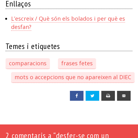
Enllaços
L’escreix / Què són els bolados i per què es
desfan?
Temes i etiquetes
comparacions
frases fetes
mots o accepcions que no apareixen al DIEC
Facebook
Twitter
Print
Emai
2
comentaris a “desfer-se com un