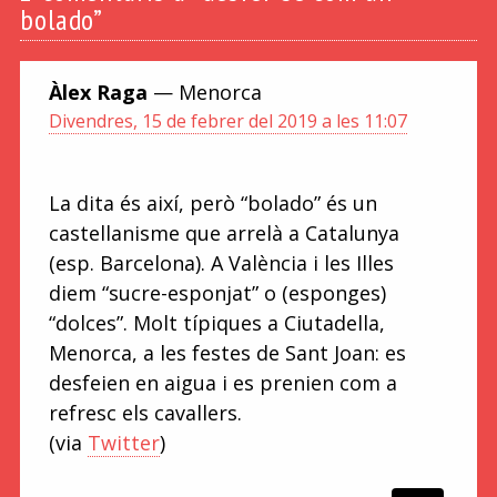
bolado”
Àlex Raga
— Menorca
Divendres, 15 de febrer del 2019 a les 11:07
La dita és així, però “bolado” és un
castellanisme que arrelà a Catalunya
(esp. Barcelona). A València i les Illes
diem “sucre-esponjat” o (esponges)
“dolces”. Molt típiques a Ciutadella,
Menorca, a les festes de Sant Joan: es
desfeien en aigua i es prenien com a
refresc els cavallers.
(via
Twitter
)