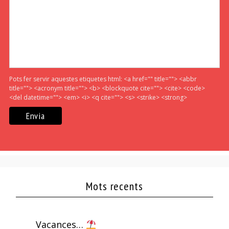
Pots fer servir aquestes etiquetes html:
<a href="" title=""> <abbr
title=""> <acronym title=""> <b> <blockquote cite=""> <cite> <code>
<del datetime=""> <em> <i> <q cite=""> <s> <strike> <strong>
Mots recents
Vacances…