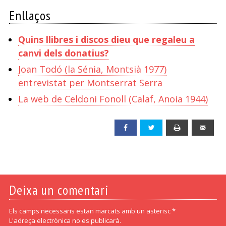
Enllaços
Quins llibres i discos dieu que regaleu a
canvi dels donatius?
Joan Todó (la Sénia, Montsià 1977)
entrevistat per Montserrat Serra
La web de Celdoni Fonoll (Calaf, Anoia 1944)
Facebook
Twitter
Print
Emai
Deixa un comentari
Els camps necessaris estan marcats amb un asterisc *
L'adreça electrònica no es publicarà.