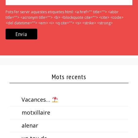
Pots fer servir aquestes etiquetes html:
<a href="" title=""> <abbr
title=""> <acronym title=""> <b> <blockquote cite=""> <cite> <code>
<del datetime=""> <em> <i> <q cite=""> <s> <strike> <strong>
Mots recents
Vacances…
motxillaire
alenar