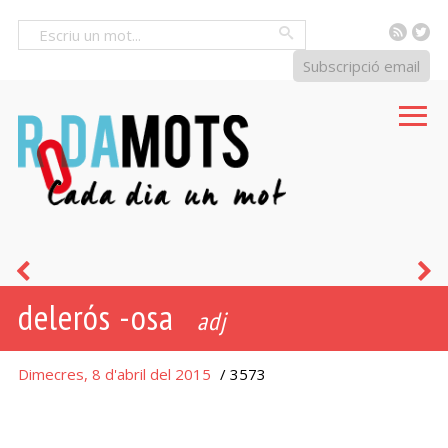
RSS
Tw
Cercar
Subscripció email
conjuminar
m
delerós -osa
adj
Dimecres, 8 d'abril del 2015
/ 3573