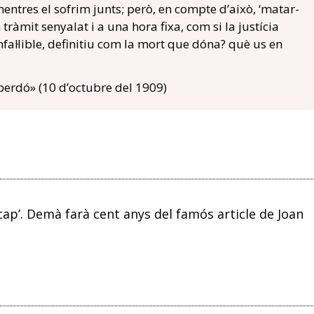
 mentres el sofrim junts; però, en compte d’això, ‘matar-
tràmit senyalat i a una hora fixa, com si la justícia
al·lible, definitiu com la mort que dóna? què us en
 perdó» (10 d’octubre del 1909)
cap’. Demà farà cent anys del famós article de Joan