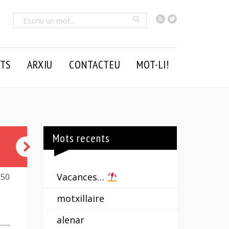
RSS
Twitter
Cercar
TS
ARXIU
CONTACTEU
MOT-LI!
Mots recents
capciró
Vacances…
350
motxillaire
alenar