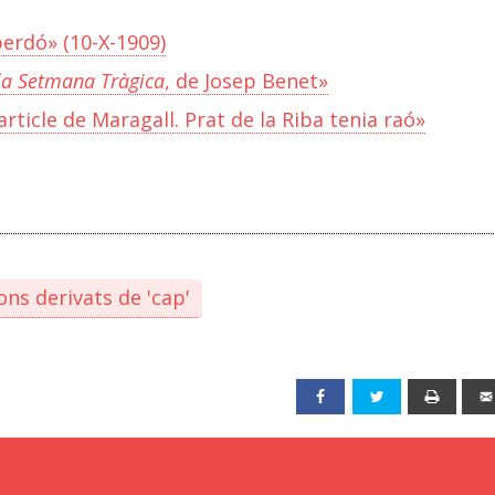
perdó» (10-X-1909)
la Setmana Tràgica
, de Josep Benet»
article de Maragall. Prat de la Riba tenia raó»
ons derivats de 'cap'
Facebook
Twitter
Print