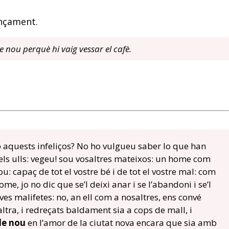
ençament.
e nou perquè hi vaig vessar el cafè.
 aquests infeliços? No ho vulgueu saber lo que han
 els ulls: vegeu! sou vosaltres mateixos: un home com
u: capaç de tot el vostre bé i de tot el vostre mal: com
me, jo no dic que se’l deixi anar i se l’abandoni i se’l
seves malifetes: no, an ell com a nosaltres, ens convé
tra, i redreçats baldament sia a cops de mall, i
de nou
en l’amor de la ciutat nova encara que sia amb