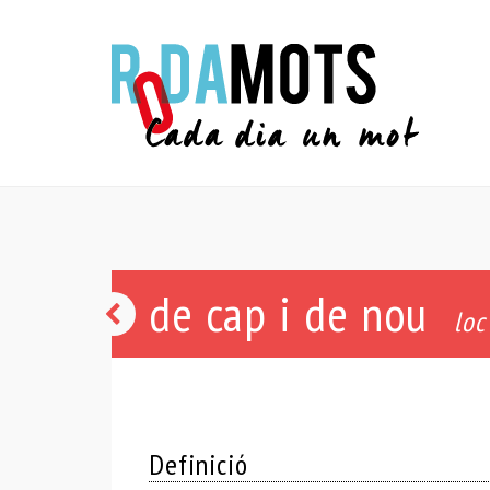
de cap i de nou
caparrut
loc
-
uda
Definició