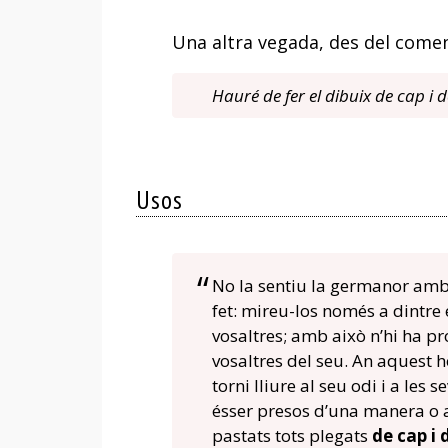
Una altra vegada, des del com
Hauré de fer el dibuix de cap i d
Usos
No la sentiu la germanor amb
fet: mireu-los només a dintre
vosaltres; amb això n’hi ha pro
vosaltres del seu. An aquest ho
torni lliure al seu odi i a les 
ésser presos d’una manera o al
pastats tots plegats
de cap i 