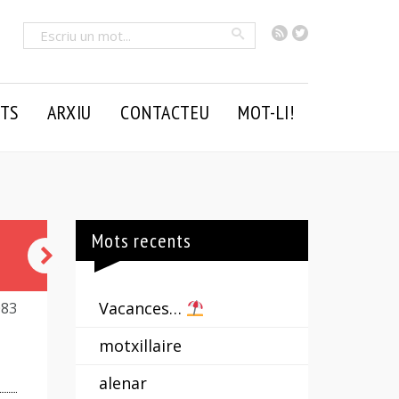
RSS
Twitter
Cercar
TS
ARXIU
CONTACTEU
MOT-LI!
Mots recents
pel
cap
Vacances…
083
alt
motxillaire
alenar