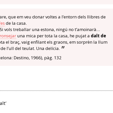
re, que em veu donar voltes a l’entorn dels llibres de
fes
de la casa.
vols treballar una estona, ningú no t’amoïnarà…
ronsejar
una mica per tota la casa, he pujat a
dalt de
ota el braç, vaig enfilant els graons, em sorprèn la llum
e l’ull del teulat. Una delícia.
elona: Destino, 1966), pàg. 132
alt’