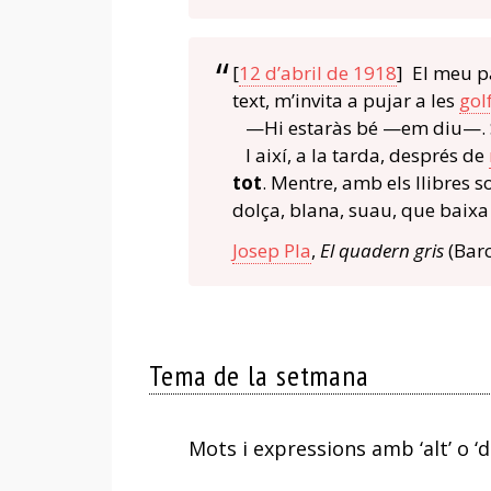
[
12 d’abril de 1918
] El meu pa
text, m’invita a pujar a les
gol
—Hi estaràs bé —em diu—. Si 
I així, a la tarda, després de
tot
. Mentre, amb els llibres s
dolça, blana, suau, que baixa d
Josep Pla
,
El quadern gris
(Barc
Tema de la setmana
Mots i expressions amb ‘alt’ o ‘d