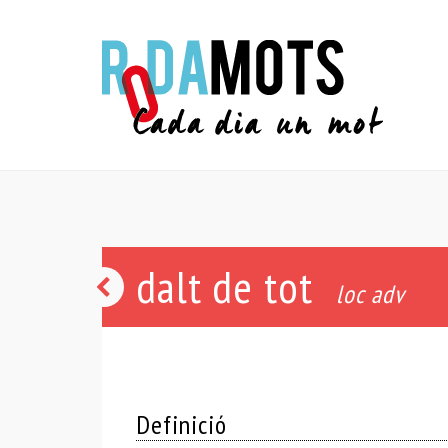
dalt de tot
picar
loc adv
alt
Definició