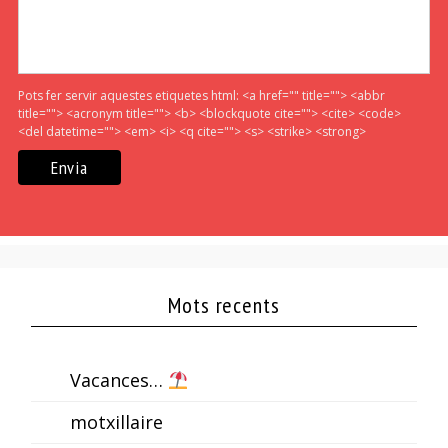
Pots fer servir aquestes etiquetes html:
<a href="" title=""> <abbr
title=""> <acronym title=""> <b> <blockquote cite=""> <cite> <code>
<del datetime=""> <em> <i> <q cite=""> <s> <strike> <strong>
Mots recents
Vacances…
motxillaire