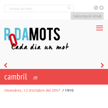
RSS
Tw
Cercar
Subscripció email
mercadal
s
cambril
d
m
Divendres, 12 d'octubre del 2007
/ 1910