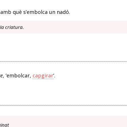
 amb què s’embolca un nadó.
la criatura.
re
, ‘embolcar,
capgirar
‘.
eïnat