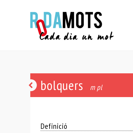
bolquers
arrap
m pl
Definició