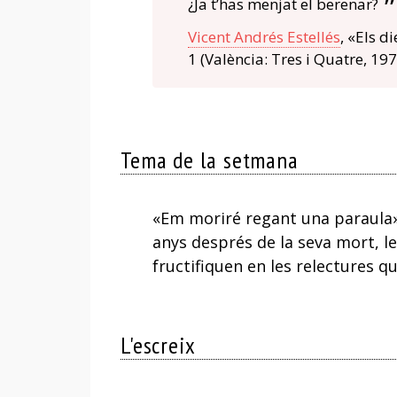
¿Ja t’has menjat el berenar?
Vicent Andrés Estellés
, «Els di
1 (València: Tres i Quatre, 197
Tema de la setmana
«Em moriré regant una paraula»,
anys després de la seva mort, le
fructifiquen en les relectures q
L'escreix