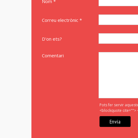
Nom *
Correu electrònic *
D'on ets?
Comentari
Pots fer servir aquest
<blockquote cite=""> 