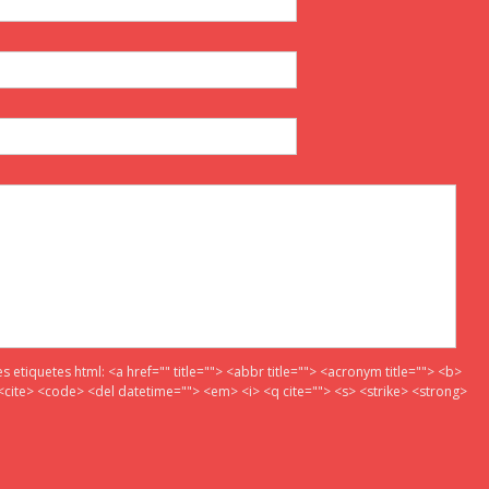
es etiquetes html:
<a href="" title=""> <abbr title=""> <acronym title=""> <b>
<cite> <code> <del datetime=""> <em> <i> <q cite=""> <s> <strike> <strong>