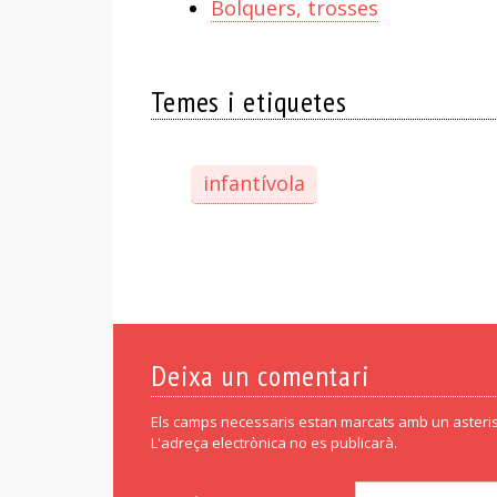
Bolquers, trosses
Temes i etiquetes
infantívola
Deixa un comentari
Els camps necessaris estan marcats amb un asteris
L'adreça electrònica no es publicarà.