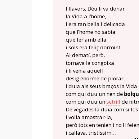
I llavors, Déu li va donar
la Vida a l’home,
i era tan bella i delicada
que l’home no sabia
què fer amb ella
i sols era feliç dormint.
Al dematí, però,
tornava la congoixa
i li venia aquell
desig enorme de plorar,
i duia als seus braços la Vida
com qui duu un nen de
bolqu
com qui duu un
setrill
de nitr
De vegades la duia com si fos
i volia amostrar-la,
però tots en tenien i no li feien
i callava, tristíssim…