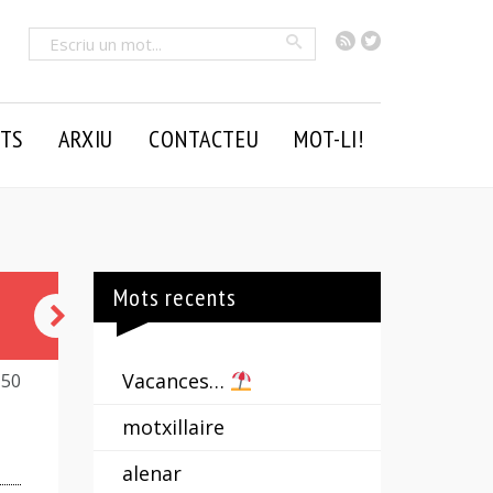
RSS
Twitter
Cercar
TS
ARXIU
CONTACTEU
MOT-LI!
Mots recents
turmell
Vacances…
150
motxillaire
alenar