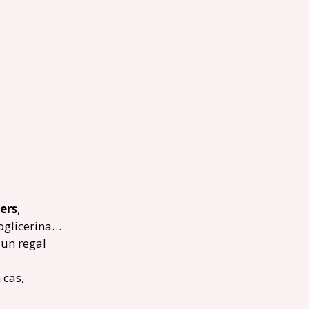
ers
,
oglicerina…
 un regal
 cas,