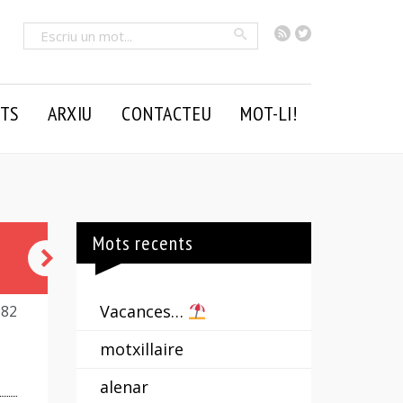
RSS
Twitter
Cercar
TS
ARXIU
CONTACTEU
MOT-LI!
Mots recents
estalzim
Vacances…
182
motxillaire
alenar