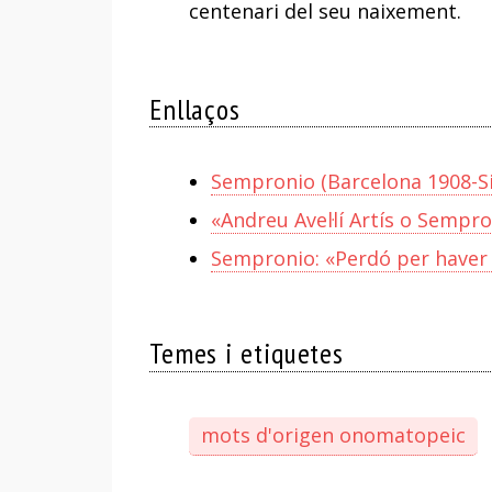
centenari del seu naixement.
Enllaços
Sempronio (Barcelona 1908-Si
«Andreu Avel·lí Artís o Sempro
Sempronio: «Perdó per haver 
Temes i etiquetes
mots d'origen onomatopeic