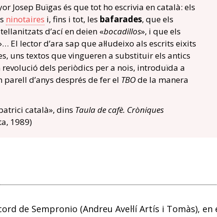
or Josep Buïgas és que tot ho escrivia en català: els
ls
ninotaires
i, fins i tot, les
bafarades
, que els
tellanitzats d’ací en deien «
bocadillos
», i que els
»… El lector d’ara sap que al·ludeixo als escrits eixits
, uns textos que vingueren a substituir els antics
 revolució dels periòdics per a nois, introduïda a
 parell d’anys després de fer el
TBO
de la manera
 patrici català», dins
Taula de cafè. Cròniques
ta, 1989)
ecord de Sempronio (Andreu Avel·lí Artís i Tomàs), en 