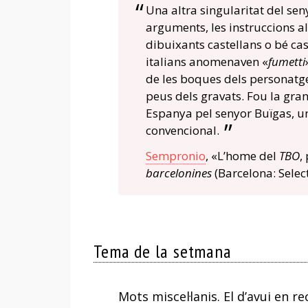
Una altra singularitat del seny
arguments, les instruccions a
dibuixants castellans o bé cas
italians anomenaven «
fumetti
de les boques dels personatges
peus dels gravats. Fou la gran
Espanya pel senyor Buïgas, un
convencional.
Sempronio
, «L’home del
TBO
,
barcelonines
(Barcelona: Selec
Tema de la setmana
Mots miscel·lanis. El d’avui en r