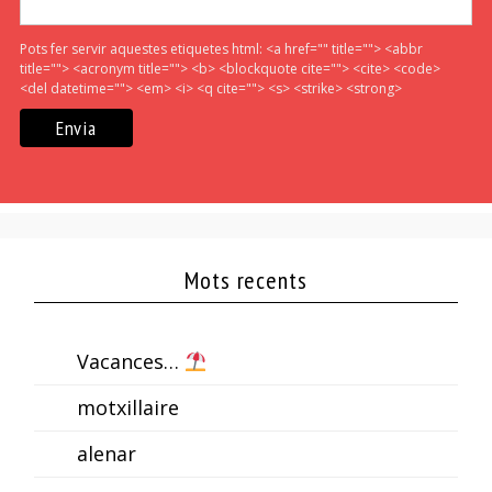
Pots fer servir aquestes etiquetes html:
<a href="" title=""> <abbr
title=""> <acronym title=""> <b> <blockquote cite=""> <cite> <code>
<del datetime=""> <em> <i> <q cite=""> <s> <strike> <strong>
Mots recents
Vacances…
motxillaire
alenar