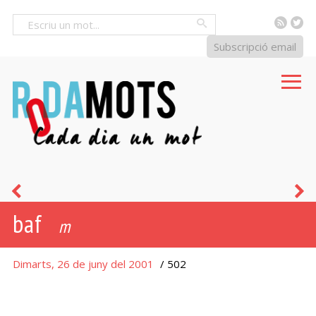
RSS
Tw
Cercar
Subscripció email
bordegàs
m
baf
-
m
assa
Dimarts, 26 de juny del 2001
/ 502