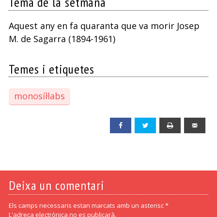
Tema de la setmana
Aquest any en fa quaranta que va morir Josep
M. de Sagarra (1894-1961)
Temes i etiquetes
monosíl·labs
Facebook
Twitter
Print
Emai
Deixa un comentari
Els camps necessaris estan marcats amb un asterisc *
L'adreça electrònica no es publicarà.