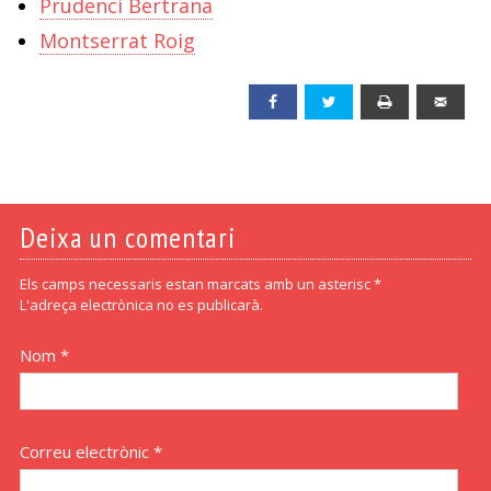
Prudenci Bertrana
Montserrat Roig
Facebook
Twitter
Print
Emai
Deixa un comentari
Els camps necessaris estan marcats amb un asterisc *
L'adreça electrònica no es publicarà.
Nom *
Correu electrònic *