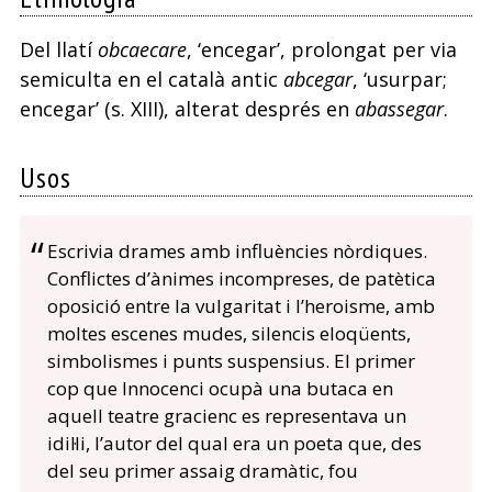
Del llatí
obcaecare
, ‘encegar’, prolongat per via
semiculta en el català antic
abcegar
, ‘usurpar;
encegar’ (s. XIII), alterat després en
abassegar
.
Usos
Escrivia drames amb influències nòrdiques.
Conflictes d’ànimes incompreses, de patètica
oposició entre la vulgaritat i l’heroisme, amb
moltes escenes mudes, silencis eloqüents,
simbolismes i punts suspensius. El primer
cop que Innocenci ocupà una butaca en
aquell teatre gracienc es representava un
idil·li, l’autor del qual era un poeta que, des
del seu primer assaig dramàtic, fou