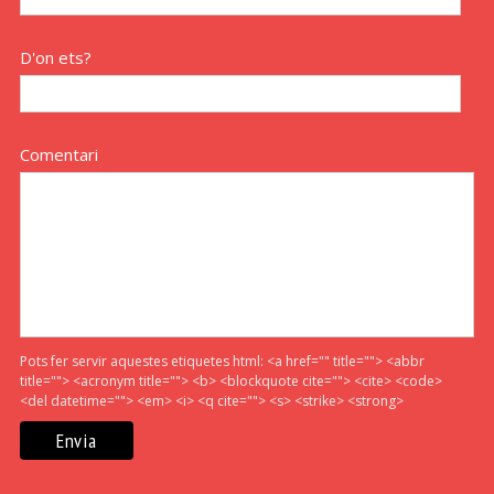
D'on ets?
Comentari
Pots fer servir aquestes etiquetes html:
<a href="" title=""> <abbr
title=""> <acronym title=""> <b> <blockquote cite=""> <cite> <code>
<del datetime=""> <em> <i> <q cite=""> <s> <strike> <strong>