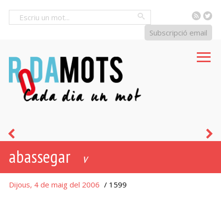
RSS
Tw
Cercar
Subscripció email
patuleia
t
abassegar
-
v
a
Dijous, 4 de maig del 2006
/ 1599