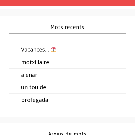
Mots recents
Vacances…
motxillaire
alenar
un tou de
brofegada
Arxius de mots