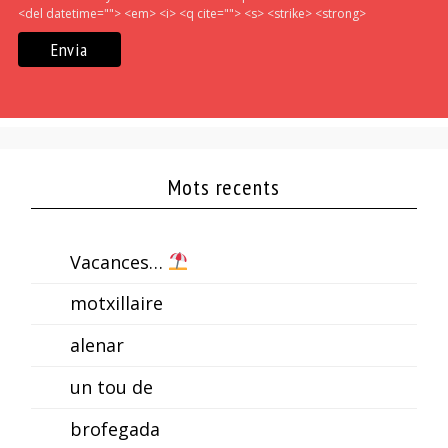
<del datetime=""> <em> <i> <q cite=""> <s> <strike> <strong>
Mots recents
Vacances…
motxillaire
alenar
un tou de
brofegada