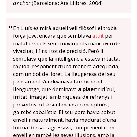
de citar
(Barcelona: Ara Llibres, 2004)
En Lluís es mirà aquell vell filòsof i el trobà
força jove, encara que semblava
atuït
per
malalties i els seus moviments mancaven de
vivacitat, i fins i tot de precisió. Però li
semblava que la intel·ligència estava intacta,
ràpida, responent d’una manera adequada,
com un bot de floret. La lleugeresa del seu
pensament s’endevinava també en el
llenguatge, que dominava
a plaer
: ridícul,
irritat, imatjat, amb riquesa de refranys i
proverbis, o bé sentenciós i conceptuós,
gairebé cabalístic. El seu pare havia sabut
envellir naturalment, havia madurat d’una
forma densa i agressiva, comprenent com
envellien també les seves il·lusions, amb la