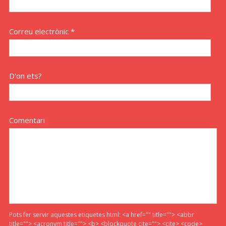
Correu electrònic *
D'on ets?
Comentari
Pots fer servir aquestes etiquetes html:
<a href="" title=""> <abbr
title=""> <acronym title=""> <b> <blockquote cite=""> <cite> <code>