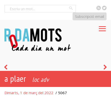
RSS
Tw
Cercar
Subscripció email
estamordir
e
a plaer
d
loc adv
l
Dimarts, 1 de març del 2022
/ 5067
s