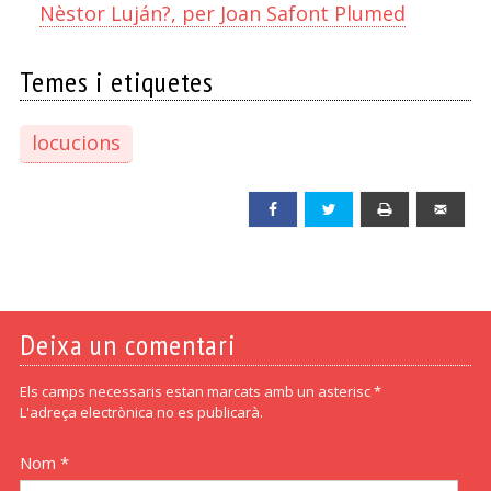
Nèstor Luján?, per Joan Safont Plumed
Temes i etiquetes
locucions
Facebook
Twitter
Print
Emai
Deixa un comentari
Els camps necessaris estan marcats amb un asterisc *
L'adreça electrònica no es publicarà.
Nom *