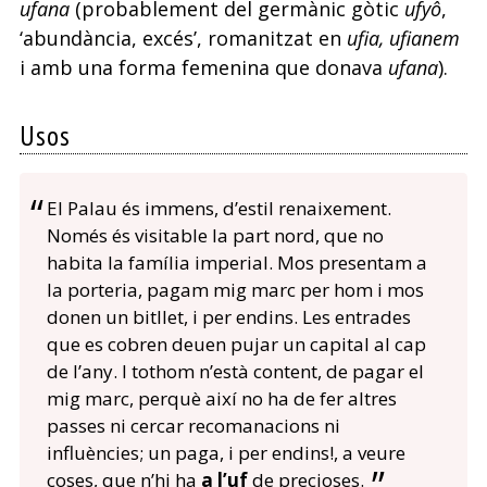
ufana
(probablement del germànic gòtic
ufyô
,
‘abundància, excés’, romanitzat en
ufia, ufianem
i amb una forma femenina que donava
ufana
).
Usos
El Palau és immens, d’estil renaixement.
Només és visitable la part nord, que no
habita la família imperial. Mos presentam a
la porteria, pagam mig marc per hom i mos
donen un bitllet, i per endins. Les entrades
que es cobren deuen pujar un capital al cap
de l’any.
I tothom n’està content, de pagar el
mig marc, perquè així no ha de fer altres
passes ni cercar recomanacions ni
influències; un paga, i per endins!, a veure
coses, que n’hi ha
a l’uf
de precioses.