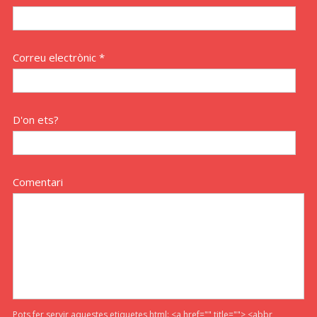
Correu electrònic *
D'on ets?
Comentari
Pots fer servir aquestes etiquetes html:
<a href="" title=""> <abbr