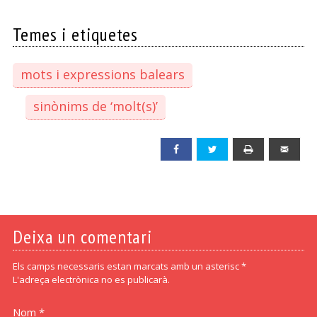
Temes i etiquetes
mots i expressions balears
sinònims de ‘molt(s)’
Facebook
Twitter
Print
Emai
Deixa un comentari
Els camps necessaris estan marcats amb un asterisc *
L'adreça electrònica no es publicarà.
Nom *