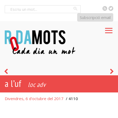
RSS
Tw
Cercar
Subscripció email
fotral
u
a l’uf
loc adv
Divendres, 6 d'octubre del 2017
/ 4110