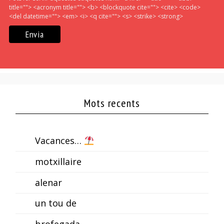
title=""> <acronym title=""> <b> <blockquote cite=""> <cite> <code>
<del datetime=""> <em> <i> <q cite=""> <s> <strike> <strong>
Mots recents
Vacances…
motxillaire
alenar
un tou de