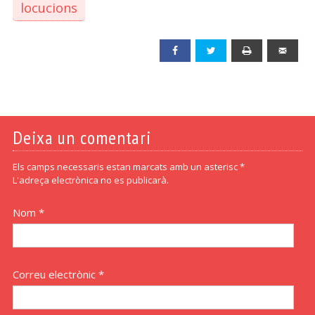
locucions
Facebook
Twitter
Print
Emai
Deixa un comentari
Els camps necessaris estan marcats amb un asterisc *
L'adreça electrònica no es publicarà.
Nom *
Correu electrònic *