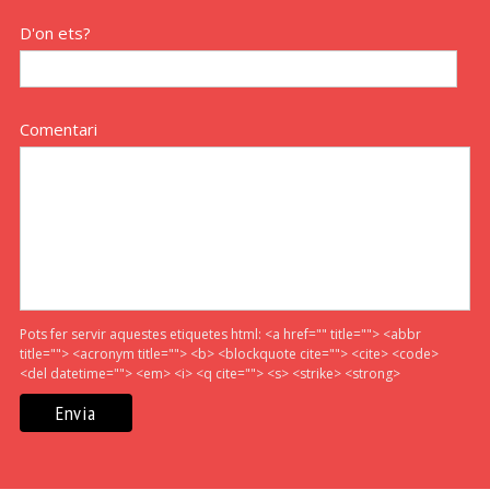
D'on ets?
Comentari
Pots fer servir aquestes etiquetes html:
<a href="" title=""> <abbr
title=""> <acronym title=""> <b> <blockquote cite=""> <cite> <code>
<del datetime=""> <em> <i> <q cite=""> <s> <strike> <strong>