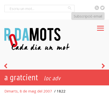
RSS
Tw
Cercar
Subscripció email
tomany
a
a gratcient
-
loc adv
a
Dimarts, 8 de maig del 2007
/ 1822