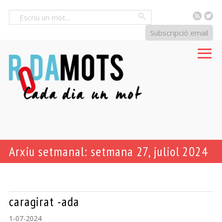
RSS
Tw
Cercar
Subscripció email
Arxiu setmanal: setmana 27, juliol 2024
caragirat -ada
1-07-2024